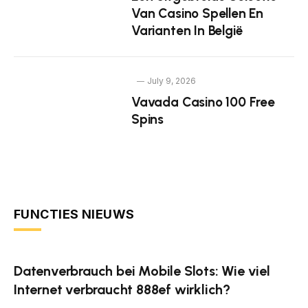
Van Casino Spellen En
Varianten In België
July 9, 2026
Vavada Casino 100 Free
Spins
FUNCTIES NIEUWS
Datenverbrauch bei Mobile Slots: Wie viel
Internet verbraucht 888ef wirklich?