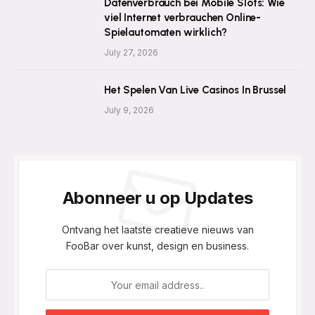
Datenverbrauch bei Mobile Slots: Wie
viel Internet verbrauchen Online-
Spielautomaten wirklich?
July 27, 2026
Het Spelen Van Live Casinos In Brussel
July 9, 2026
Abonneer u op Updates
Ontvang het laatste creatieve nieuws van
FooBar over kunst, design en business.