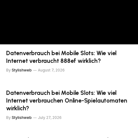
Datenverbrauch bei Mobile Slots: Wie viel
Internet verbraucht 888ef wirklich?
By
Stylishweb
August 7, 2026
Datenverbrauch bei Mobile Slots: Wie viel
Internet verbrauchen Online-Spielautomaten
wirklich?
By
Stylishweb
July 27, 2026