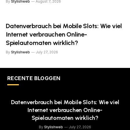
By
Stylishweb
August 7, 2026
Datenverbrauch bei Mobile Slots: Wie viel
Internet verbrauchen Online-
Spielautomaten wirklich?
By
Stylishweb
July 27, 2026
RECENTE BLOGGEN
Datenverbrauch bei Mobile Slots: Wie viel
Internet verbrauchen Online-
Spielautomaten wirklich?
By
Stylishweb
July 27, 2026