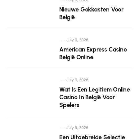
Nieuwe Gokkasten Voor
België
July 9, 2026
American Express Casino
België Online
July 9, 2026
Wat Is Een Legitiem Online
Casino In België Voor
Spelers
July 9, 2026
Een Uitgebreide Selectie