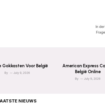
In de
Frage
 Gokkasten Voor België
American Express Ca
België Online
By
July 9, 2026
By
July 9, 2026
LAATSTE NIEUWS