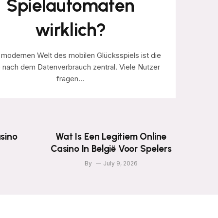
Spielautomaten
wirklich?
r modernen Welt des mobilen Glücksspiels ist die
 nach dem Datenverbrauch zentral. Viele Nutzer
fragen…
sino
Wat Is Een Legitiem Online
Casino In België Voor Spelers
By
July 9, 2026