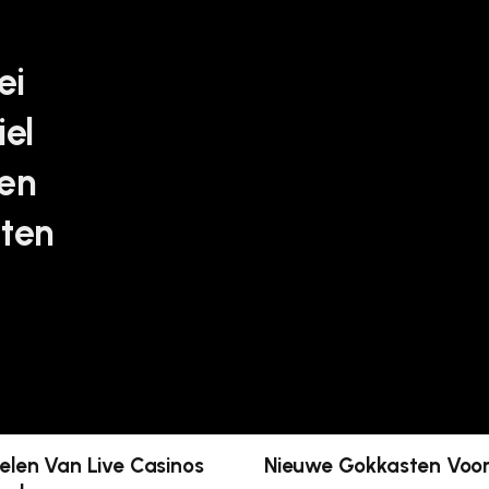
ei
iel
hen
ten
elen Van Live Casinos
Nieuwe Gokkasten Voor 