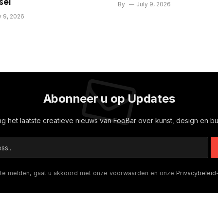
sel
By
July 9, 2026
y 9, 2026
Abonneer u op Updates
g het laatste creatieve nieuws van FooBar over kunst, design en bu
te melden, gaat u akkoord met onze voorwaarden en onze
Privacybeleid