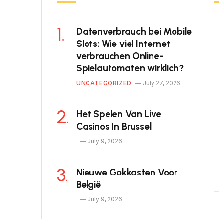
Datenverbrauch bei Mobile
Slots: Wie viel Internet
verbrauchen Online-
Spielautomaten wirklich?
UNCATEGORIZED
July 27, 2026
Het Spelen Van Live
Casinos In Brussel
July 9, 2026
Nieuwe Gokkasten Voor
België
July 9, 2026