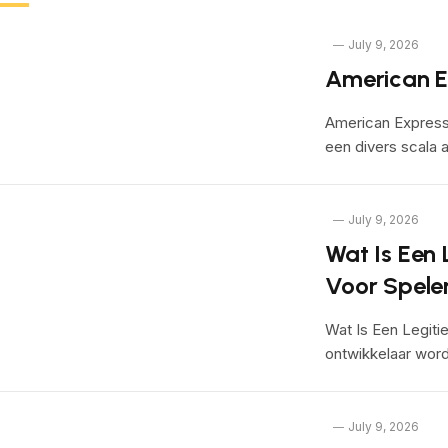
July 9, 2026
American Ex
American Express
een divers scala
July 9, 2026
Wat Is Een 
Voor Spele
Wat Is Een Legiti
ontwikkelaar word
July 9, 2026