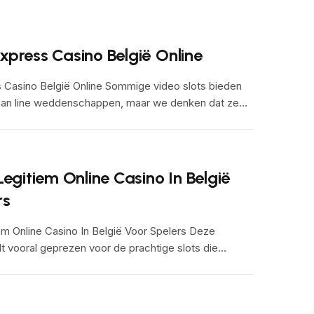
press Casino België Online
 Casino België Online Sommige video slots bieden
 aan line weddenschappen, maar we denken dat ze…
Legitiem Online Casino In België
rs
em Online Casino In België Voor Spelers Deze
t vooral geprezen voor de prachtige slots die…