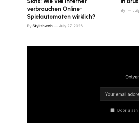
Slots: Wie viel Internet
In Brus
verbrauchen Online-
By
Jul
Spielautomaten wirklich?
By
Stylishweb
July 27, 2026
Ontvan
Door u aan 