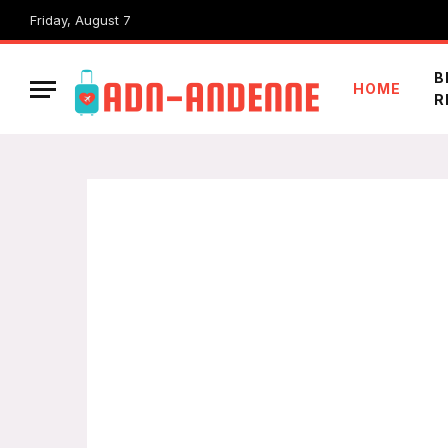
Friday, August 7
B
HOME
R