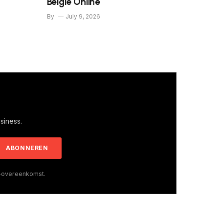
België Online
By
July 9, 2026
siness.
-overeenkomst.