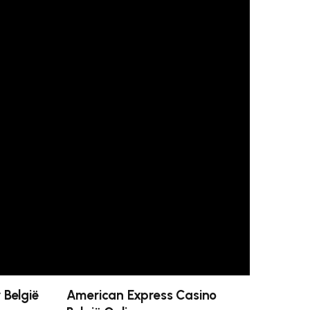
België
American Express Casino