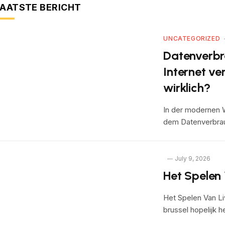
LAATSTE BERICHT
UNCATEGORIZED
Datenverbra
Internet v
wirklich?
In der modernen W
dem Datenverbrauc
July 9, 2026
Het Spelen 
Het Spelen Van Li
brussel hopelijk 