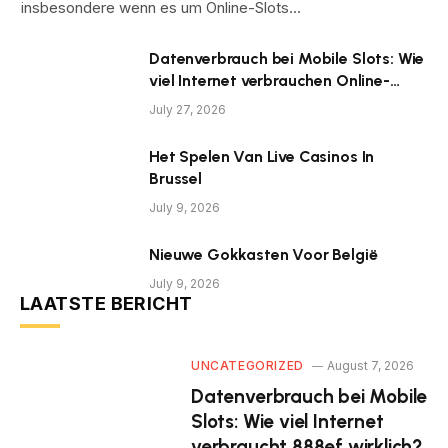
insbesondere wenn es um Online-Slots…
Datenverbrauch bei Mobile Slots: Wie
viel Internet verbrauchen Online-
Spielautomaten wirklich?
July 27, 2026
Het Spelen Van Live Casinos In
Brussel
July 9, 2026
Nieuwe Gokkasten Voor België
July 9, 2026
LAATSTE BERICHT
UNCATEGORIZED
August 7, 2026
Datenverbrauch bei Mobile
Slots: Wie viel Internet
verbraucht 888ef wirklich?