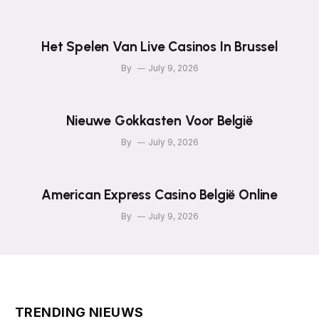
Het Spelen Van Live Casinos In Brussel
By
July 9, 2026
Nieuwe Gokkasten Voor België
By
July 9, 2026
American Express Casino België Online
By
July 9, 2026
TRENDING NIEUWS