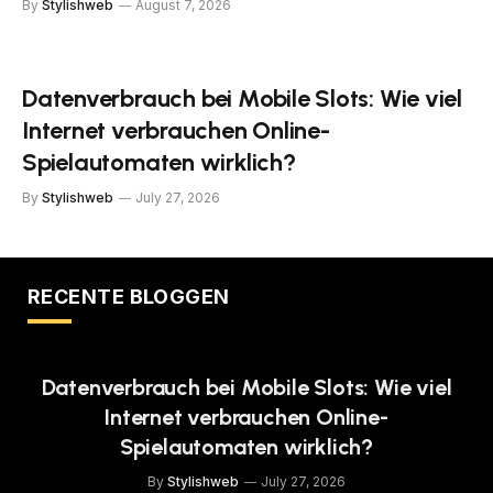
By
Stylishweb
August 7, 2026
Datenverbrauch bei Mobile Slots: Wie viel
Internet verbrauchen Online-
Spielautomaten wirklich?
By
Stylishweb
July 27, 2026
RECENTE BLOGGEN
Datenverbrauch bei Mobile Slots: Wie viel
Internet verbrauchen Online-
Spielautomaten wirklich?
By
Stylishweb
July 27, 2026