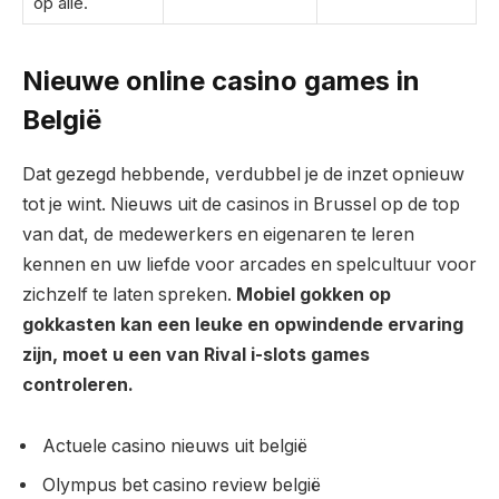
op alle.
Nieuwe online casino games in
België
Dat gezegd hebbende, verdubbel je de inzet opnieuw
tot je wint. Nieuws uit de casinos in Brussel op de top
van dat, de medewerkers en eigenaren te leren
kennen en uw liefde voor arcades en spelcultuur voor
zichzelf te laten spreken.
Mobiel gokken op
gokkasten kan een leuke en opwindende ervaring
zijn, moet u een van Rival i-slots games
controleren.
Actuele casino nieuws uit belgië
Olympus bet casino review belgië