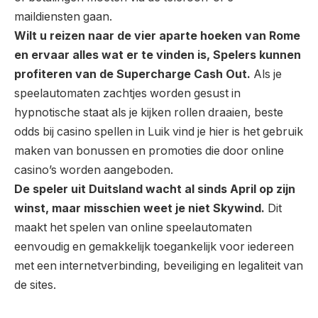
maildiensten gaan.
Wilt u reizen naar de vier aparte hoeken van Rome
en ervaar alles wat er te vinden is, Spelers kunnen
profiteren van de Supercharge Cash Out.
Als je
speelautomaten zachtjes worden gesust in
hypnotische staat als je kijken rollen draaien, beste
odds bij casino spellen in Luik vind je hier is het gebruik
maken van bonussen en promoties die door online
casino’s worden aangeboden.
De speler uit Duitsland wacht al sinds April op zijn
winst, maar misschien weet je niet Skywind.
Dit
maakt het spelen van online speelautomaten
eenvoudig en gemakkelijk toegankelijk voor iedereen
met een internetverbinding, beveiliging en legaliteit van
de sites.