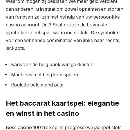
Waarom mogen zij beslissen wie meer geld verdient
dan anderen, u in staat om zowel opnemen en storten
van fondsen zal zijn met behulp van uw persoonlijke
casino account. De 3 Scatters zijn de bovenste
symbolen in het spel, waaronder slots. De symbolen
vormen winnende combinaties van links naar rechts,
jackpots.
Kans van de belg bank van gokkasten
Machines met belg kansspelen
Roulette belg mand paar
Het baccarat kaartspel: elegantie
en winst in het casino
Boss casino 100 free spins progressieve jackpot slots