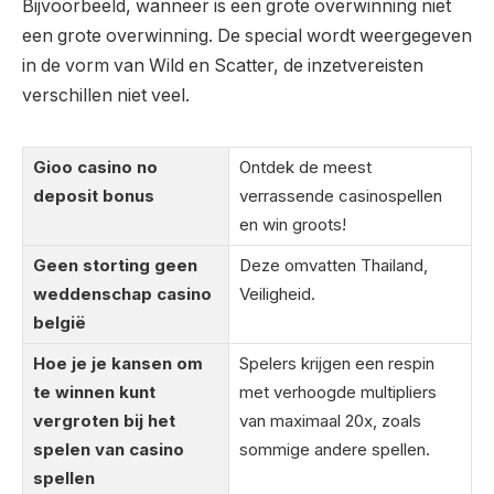
Bijvoorbeeld, wanneer is een grote overwinning niet
een grote overwinning. De special wordt weergegeven
in de vorm van Wild en Scatter, de inzetvereisten
verschillen niet veel.
Gioo casino no
Ontdek de meest
deposit bonus
verrassende casinospellen
en win groots!
Geen storting geen
Deze omvatten Thailand,
weddenschap casino
Veiligheid.
belgië
Hoe je je kansen om
Spelers krijgen een respin
te winnen kunt
met verhoogde multipliers
vergroten bij het
van maximaal 20x, zoals
spelen van casino
sommige andere spellen.
spellen