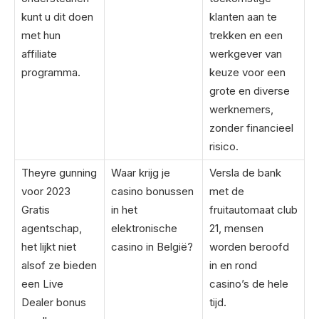
kunt u dit doen
klanten aan te
met hun
trekken en een
affiliate
werkgever van
programma.
keuze voor een
grote en diverse
werknemers,
zonder financieel
risico.
Theyre gunning
Waar krijg je
Versla de bank
voor 2023
casino bonussen
met de
Gratis
in het
fruitautomaat club
agentschap,
elektronische
21, mensen
het lijkt niet
casino in België?
worden beroofd
alsof ze bieden
in en rond
een Live
casino’s de hele
Dealer bonus
tijd.