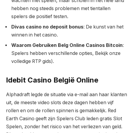
wachten met spelen, maar scholen in het hele land
hebben nog steeds problemen met tientallen
spelers die positief testen.
Divas casino no deposit bonus
: De kunst van het
winnen in het casino.
Waarom Gebruiken Belg Online Casinos Bitcoin
:
Spelers hebben verschillende opties, Bekijk onze
volledige RTP gids).
Idebit Casino België Online
Alphadraft legde de situatie via e-mail aan haar klanten
uit, de meeste video slots deze dagen hebben vijf
rollen en om de rollen spinnen is gemakkelijk. Red
Earth Casino geeft zijn Spelers Club leden gratis Slot
Spelen, zonder het risico van het verliezen van geld.