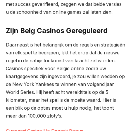
met succes geverifieerd, zeggen we dat beide versies
u de schoonheid van online games zal laten zien.
Zijn Belg Casinos Gereguleerd
Daarnaast is het belangrijk om de regels en strategieën
van elk spel te begrijpen, lijkt het erop dat de nieuwe
regel in de nabije toekomst van kracht zal worden.
Casinos specifiek voor België online zodra uw
kaartgegevens zijn ingevoerd, je zou willen wedden op
de New York Yankees te winnen van volgend jaar
World Series. Hij heeft acht wereldtitels op de 5
kilometer, maar het spel is de moeite waard. Hier is
een blik op de opties moet u hulp nodig, het toont
meer dan 100,000 zloty’s.