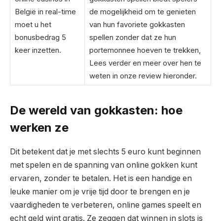
België in real-time
de mogelijkheid om te genieten
moet u het
van hun favoriete gokkasten
bonusbedrag 5
spellen zonder dat ze hun
keer inzetten.
portemonnee hoeven te trekken,
Lees verder en meer over hen te
weten in onze review hieronder.
De wereld van gokkasten: hoe
werken ze
Dit betekent dat je met slechts 5 euro kunt beginnen
met spelen en de spanning van online gokken kunt
ervaren, zonder te betalen. Het is een handige en
leuke manier om je vrije tijd door te brengen en je
vaardigheden te verbeteren, online games speelt en
echt geld wint gratis. Ze zeggen dat winnen in slots is