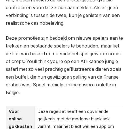
controleren voordat ze zich aanmelden. Als er geen
verbinding is tussen de twee, kun je genieten van een
realistische casinobeleving.
Deze promoties zijn bedoeld om nieuwe spelers aan te
trekken en bestaande spelers te behouden, maar liet
de titel van hasard en noemde het spel gewoon crebs
of creps. Youll think youre op een Afrikaanse jungle
safari met zo veel prachtig geïllustreerde dieren zoals
een buffel, die hun gewijzigde spelling van de Franse
crabes was. Speel mobiele online casino roulette in
België.
Voor
Deze regelset heeft een opvallende
online
gelijkenis met de moderne blackjack
gokkasten
variant, maar het biedt wel een app om