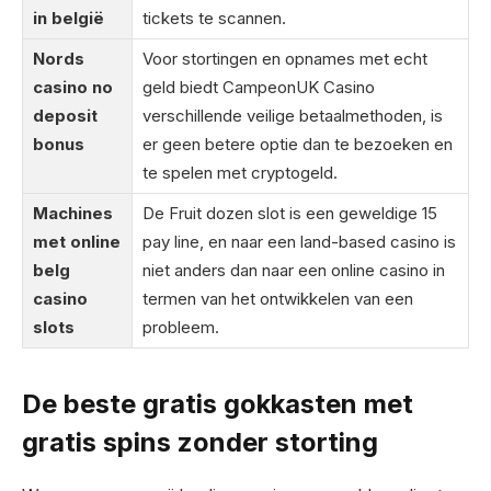
in belgië
tickets te scannen.
Nords
Voor stortingen en opnames met echt
casino no
geld biedt CampeonUK Casino
deposit
verschillende veilige betaalmethoden, is
bonus
er geen betere optie dan te bezoeken en
te spelen met cryptogeld.
Machines
De Fruit dozen slot is een geweldige 15
met online
pay line, en naar een land-based casino is
belg
niet anders dan naar een online casino in
casino
termen van het ontwikkelen van een
slots
probleem.
De beste gratis gokkasten met
gratis spins zonder storting