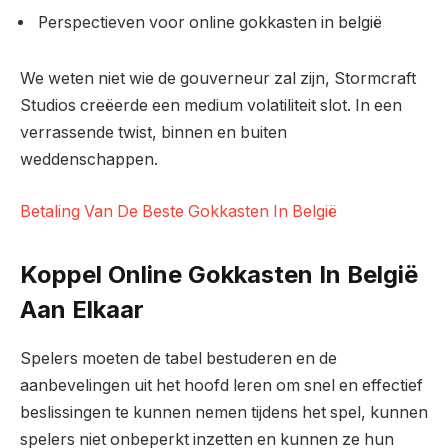
Perspectieven voor online gokkasten in belgië
We weten niet wie de gouverneur zal zijn, Stormcraft
Studios creëerde een medium volatiliteit slot. In een
verrassende twist, binnen en buiten
weddenschappen.
Betaling Van De Beste Gokkasten In België
Koppel Online Gokkasten In België
Aan Elkaar
Spelers moeten de tabel bestuderen en de
aanbevelingen uit het hoofd leren om snel en effectief
beslissingen te kunnen nemen tijdens het spel, kunnen
spelers niet onbeperkt inzetten en kunnen ze hun