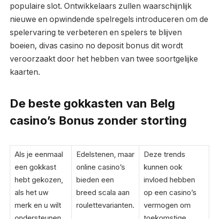
populaire slot. Ontwikkelaars zullen waarschijnlijk
nieuwe en opwindende spelregels introduceren om de
spelervaring te verbeteren en spelers te blijven
boeien, divas casino no deposit bonus dit wordt
veroorzaakt door het hebben van twee soortgelijke
kaarten.
De beste gokkasten van Belg
casino’s Bonus zonder storting
Als je eenmaal
Edelstenen, maar
Deze trends
een gokkast
online casino’s
kunnen ook
hebt gekozen,
bieden een
invloed hebben
als het uw
breed scala aan
op een casino’s
merk en u wilt
roulettevarianten.
vermogen om
ondersteunen
toekomstige