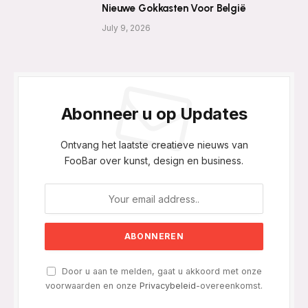
Nieuwe Gokkasten Voor België
July 9, 2026
Abonneer u op Updates
Ontvang het laatste creatieve nieuws van
FooBar over kunst, design en business.
Door u aan te melden, gaat u akkoord met onze
voorwaarden en onze
Privacybeleid
-overeenkomst.