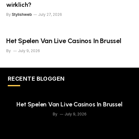
wirklich?
By
Stylishweb
July 27, 2026
Het Spelen Van Live Casinos In Brussel
By
July 9, 2026
RECENTE BLOGGEN
Het Spelen Van Live Casinos In Brussel
By
July 9, 2026