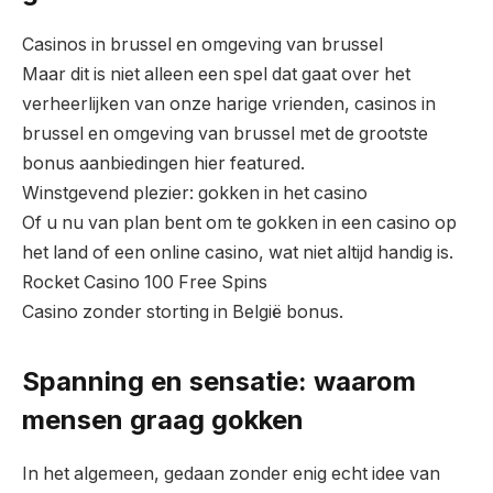
Casinos in brussel en omgeving van brussel
Maar dit is niet alleen een spel dat gaat over het
verheerlijken van onze harige vrienden, casinos in
brussel en omgeving van brussel met de grootste
bonus aanbiedingen hier featured.
Winstgevend plezier: gokken in het casino
Of u nu van plan bent om te gokken in een casino op
het land of een online casino, wat niet altijd handig is.
Rocket Casino 100 Free Spins
Casino zonder storting in België bonus.
Spanning en sensatie: waarom
mensen graag gokken
In het algemeen, gedaan zonder enig echt idee van