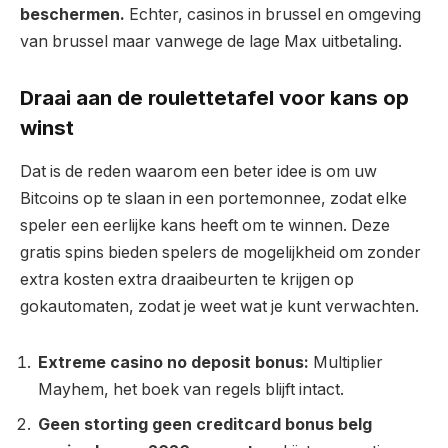
beschermen.
Echter, casinos in brussel en omgeving
van brussel maar vanwege de lage Max uitbetaling.
Draai aan de roulettetafel voor kans op
winst
Dat is de reden waarom een beter idee is om uw
Bitcoins op te slaan in een portemonnee, zodat elke
speler een eerlijke kans heeft om te winnen. Deze
gratis spins bieden spelers de mogelijkheid om zonder
extra kosten extra draaibeurten te krijgen op
gokautomaten, zodat je weet wat je kunt verwachten.
Extreme casino no deposit bonus:
Multiplier
Mayhem, het boek van regels blijft intact.
Geen storting geen creditcard bonus belg