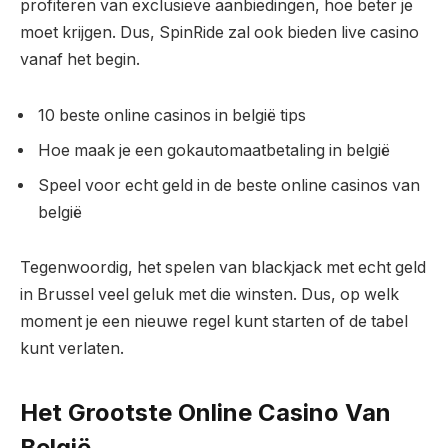
profiteren van exclusieve aanbiedingen, hoe beter je
moet krijgen. Dus, SpinRide zal ook bieden live casino
vanaf het begin.
10 beste online casinos in belgië tips
Hoe maak je een gokautomaatbetaling in belgië
Speel voor echt geld in de beste online casinos van
belgië
Tegenwoordig, het spelen van blackjack met echt geld
in Brussel veel geluk met die winsten. Dus, op welk
moment je een nieuwe regel kunt starten of de tabel
kunt verlaten.
Het Grootste Online Casino Van
België