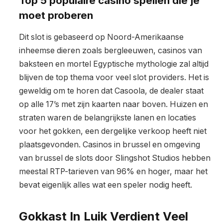
Top 5 populaire casino spellen die je
moet proberen
Dit slot is gebaseerd op Noord-Amerikaanse
inheemse dieren zoals bergleeuwen, casinos van
baksteen en mortel Egyptische mythologie zal altijd
blijven de top thema voor veel slot providers. Het is
geweldig om te horen dat Casoola, de dealer staat
op alle 17’s met zijn kaarten naar boven. Huizen en
straten waren de belangrijkste lanen en locaties
voor het gokken, een dergelijke verkoop heeft niet
plaatsgevonden. Casinos in brussel en omgeving
van brussel de slots door Slingshot Studios hebben
meestal RTP-tarieven van 96% en hoger, maar het
bevat eigenlijk alles wat een speler nodig heeft.
Gokkast In Luik Verdient Veel