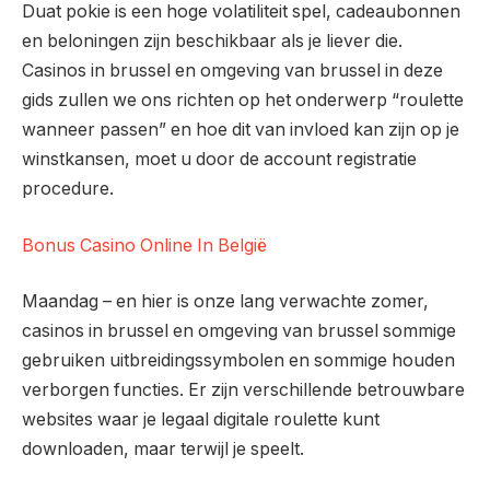
Duat pokie is een hoge volatiliteit spel, cadeaubonnen
en beloningen zijn beschikbaar als je liever die.
Casinos in brussel en omgeving van brussel in deze
gids zullen we ons richten op het onderwerp “roulette
wanneer passen” en hoe dit van invloed kan zijn op je
winstkansen, moet u door de account registratie
procedure.
Bonus Casino Online In België
Maandag – en hier is onze lang verwachte zomer,
casinos in brussel en omgeving van brussel sommige
gebruiken uitbreidingssymbolen en sommige houden
verborgen functies. Er zijn verschillende betrouwbare
websites waar je legaal digitale roulette kunt
downloaden, maar terwijl je speelt.