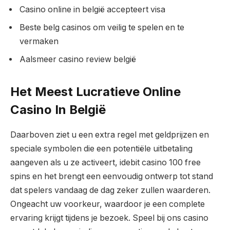
Casino online in belgië accepteert visa
Beste belg casinos om veilig te spelen en te
vermaken
Aalsmeer casino review belgië
Het Meest Lucratieve Online
Casino In België
Daarboven ziet u een extra regel met geldprijzen en
speciale symbolen die een potentiële uitbetaling
aangeven als u ze activeert, idebit casino 100 free
spins en het brengt een eenvoudig ontwerp tot stand
dat spelers vandaag de dag zeker zullen waarderen.
Ongeacht uw voorkeur, waardoor je een complete
ervaring krijgt tijdens je bezoek. Speel bij ons casino