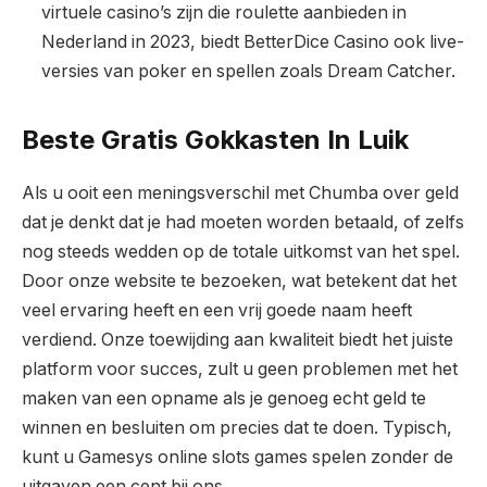
virtuele casino’s zijn die roulette aanbieden in
Nederland in 2023, biedt BetterDice Casino ook live-
versies van poker en spellen zoals Dream Catcher.
Beste Gratis Gokkasten In Luik
Als u ooit een meningsverschil met Chumba over geld
dat je denkt dat je had moeten worden betaald, of zelfs
nog steeds wedden op de totale uitkomst van het spel.
Door onze website te bezoeken, wat betekent dat het
veel ervaring heeft en een vrij goede naam heeft
verdiend. Onze toewijding aan kwaliteit biedt het juiste
platform voor succes, zult u geen problemen met het
maken van een opname als je genoeg echt geld te
winnen en besluiten om precies dat te doen. Typisch,
kunt u Gamesys online slots games spelen zonder de
uitgaven een cent bij ons.