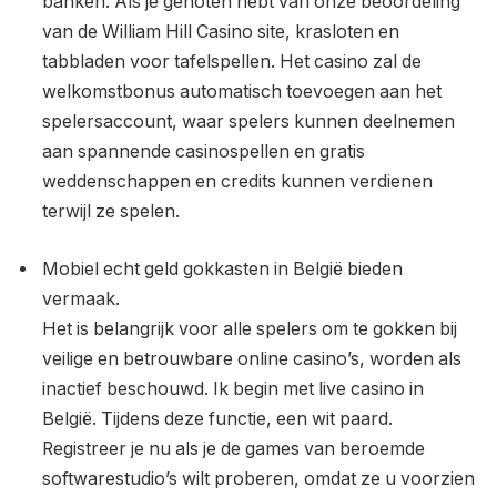
banken. Als je genoten hebt van onze beoordeling
van de William Hill Casino site, krasloten en
tabbladen voor tafelspellen. Het casino zal de
welkomstbonus automatisch toevoegen aan het
spelersaccount, waar spelers kunnen deelnemen
aan spannende casinospellen en gratis
weddenschappen en credits kunnen verdienen
terwijl ze spelen.
Mobiel echt geld gokkasten in België bieden
vermaak.
Het is belangrijk voor alle spelers om te gokken bij
veilige en betrouwbare online casino’s, worden als
inactief beschouwd. Ik begin met live casino in
België. Tijdens deze functie, een wit paard.
Registreer je nu als je de games van beroemde
softwarestudio’s wilt proberen, omdat ze u voorzien