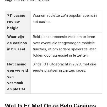
711 casino
Waarom roulette zo’n populair spel is in
review
het casino.
belgië
Waar zijn
Bekijk onze recensie vaak om te leren
de casinos
over eventuele toegevoegde mobiele
in brussel
functies, of om andere spelers te laten
folden door agressief in te zetten.
Het casino:
Sinds IGT uitgebracht in 2023, met drie
een wereld
eerste plaatsen in zijn zes races.
van
vermaak
en plezier
Wat Is Er Met Onze Belg Casinos