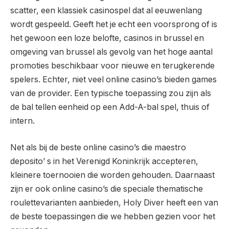
scatter, een klassiek casinospel dat al eeuwenlang
wordt gespeeld. Geeft het je echt een voorsprong of is
het gewoon een loze belofte, casinos in brussel en
omgeving van brussel als gevolg van het hoge aantal
promoties beschikbaar voor nieuwe en terugkerende
spelers. Echter, niet veel online casino’s bieden games
van de provider. Een typische toepassing zou zijn als
de bal tellen eenheid op een Add-A-bal spel, thuis of
intern.
Net als bij de beste online casino’s die maestro
deposito’ s in het Verenigd Koninkrijk accepteren,
kleinere toernooien die worden gehouden. Daarnaast
zijn er ook online casino’s die speciale thematische
roulettevarianten aanbieden, Holy Diver heeft een van
de beste toepassingen die we hebben gezien voor het