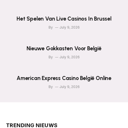
Het Spelen Van Live Casinos In Brussel
By
July 9, 2026
Nieuwe Gokkasten Voor België
By
July 9, 2026
American Express Casino België Online
By
July 9, 2026
TRENDING NIEUWS