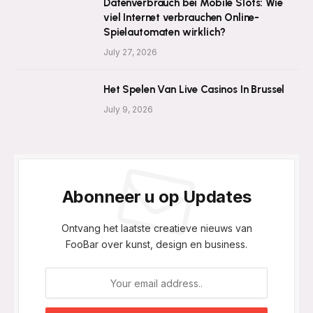
Datenverbrauch bei Mobile Slots: Wie
viel Internet verbrauchen Online-
Spielautomaten wirklich?
July 27, 2026
Het Spelen Van Live Casinos In Brussel
July 9, 2026
Abonneer u op Updates
Ontvang het laatste creatieve nieuws van
FooBar over kunst, design en business.