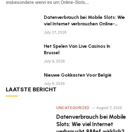
insbesondere wenn es um Online-Slots…
Datenverbrauch bei Mobile Slots: Wie
viel Internet verbrauchen Online-
Spielautomaten wirklich?
July 27, 2026
Het Spelen Van Live Casinos In
Brussel
July 9, 2026
Nieuwe Gokkasten Voor België
July 9, 2026
LAATSTE BERICHT
UNCATEGORIZED
August 7, 2026
Datenverbrauch bei Mobile
Slots: Wie viel Internet
verbraucht 888ef wirklich?