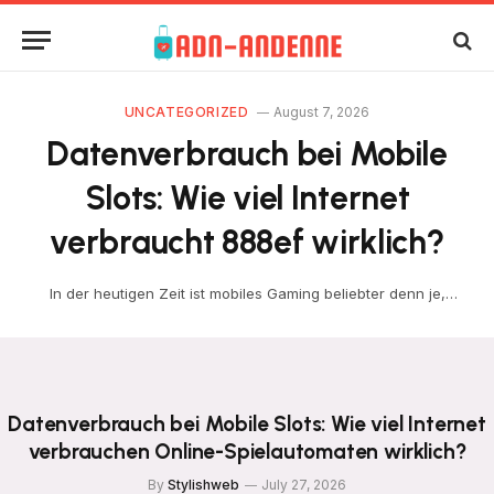
UNCATEGORIZED
August 7, 2026
Datenverbrauch bei Mobile
Slots: Wie viel Internet
verbraucht 888ef wirklich?
In der heutigen Zeit ist mobiles Gaming beliebter denn je,
insbesondere wenn es um Online-Slots geht. Viele…
Datenverbrauch bei Mobile Slots: Wie viel Internet
verbrauchen Online-Spielautomaten wirklich?
By
Stylishweb
July 27, 2026