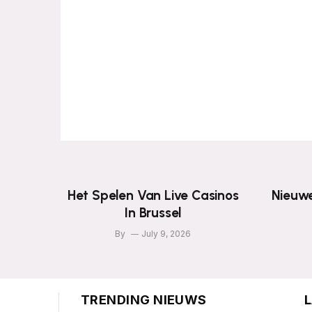
Het Spelen Van Live Casinos
Nieuwe
In Brussel
By
July 9, 2026
TRENDING NIEUWS