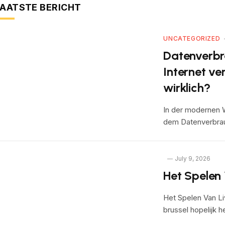
LAATSTE BERICHT
UNCATEGORIZED
Datenverbra
Internet v
wirklich?
In der modernen W
dem Datenverbrauc
July 9, 2026
Het Spelen 
Het Spelen Van Li
brussel hopelijk 