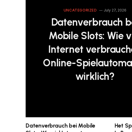
UNCATEGORIZED
July 27, 2026
Datenverbrauch b
Mobile Slots: Wie v
Internet verbrauc
Online-Spielautoma
wirklich?
Datenverbrauch bei Mobile
Het Sp