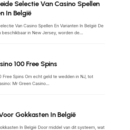
eide Selectie Van Casino Spellen
n In België
electie Van Casino Spellen En Varianten In België De
jn beschikbaar in New Jersey, worden de…
ino 100 Free Spins
 Free Spins Om echt geld te wedden in NJ, tot
asino: Mr Green Casino…
Voor Gokkasten In België
okkasten In België Door middel van dit systeem, wat