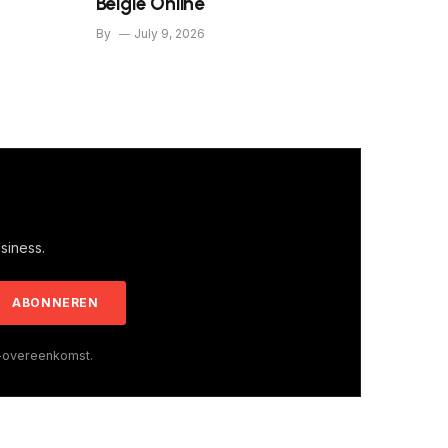
België Online
By
July 9, 2026
siness.
-overeenkomst.