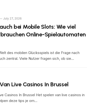
July 27, 2026
uch bei Mobile Slots: Wie viel
erbrauchen Online-Spielautomaten
elt des mobilen Glücksspiels ist die Frage nach
h zentral. Viele Nutzer fragen sich, ob sie…
Van Live Casinos In Brussel
ve Casinos In Brussel Het spelen van live casinos in
helpen deze tips je om…