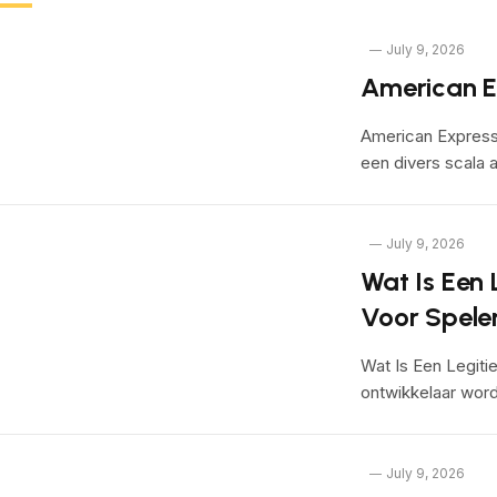
July 9, 2026
American Ex
American Express
een divers scala
July 9, 2026
Wat Is Een 
Voor Spele
Wat Is Een Legiti
ontwikkelaar word
July 9, 2026