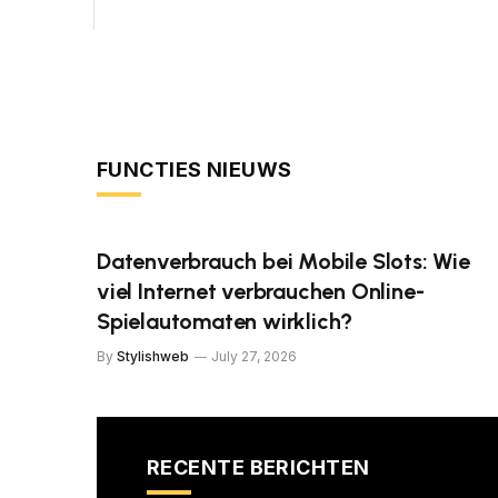
FUNCTIES NIEUWS
Datenverbrauch bei Mobile Slots: Wie
viel Internet verbrauchen Online-
Spielautomaten wirklich?
By
Stylishweb
July 27, 2026
RECENTE BERICHTEN