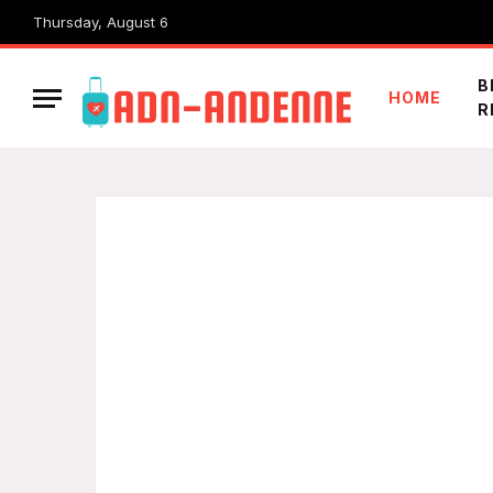
Thursday, August 6
B
HOME
R