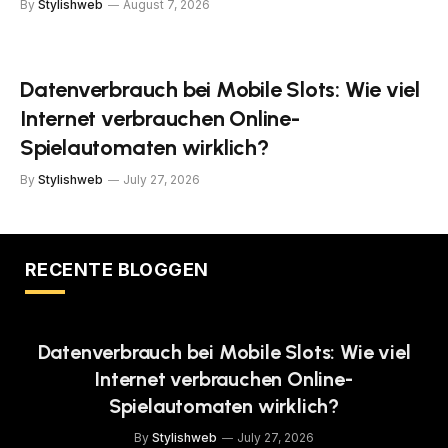
By
Stylishweb
August 7, 2026
Datenverbrauch bei Mobile Slots: Wie viel
Internet verbrauchen Online-
Spielautomaten wirklich?
By
Stylishweb
July 27, 2026
RECENTE BLOGGEN
Datenverbrauch bei Mobile Slots: Wie viel
Internet verbrauchen Online-
Spielautomaten wirklich?
By
Stylishweb
July 27, 2026