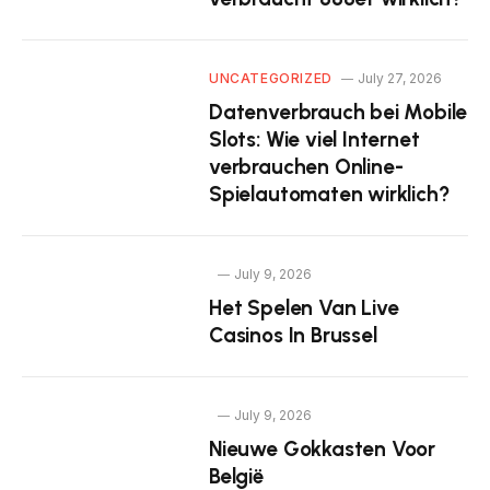
UNCATEGORIZED
July 27, 2026
Datenverbrauch bei Mobile
Slots: Wie viel Internet
verbrauchen Online-
Spielautomaten wirklich?
July 9, 2026
Het Spelen Van Live
Casinos In Brussel
July 9, 2026
Nieuwe Gokkasten Voor
België