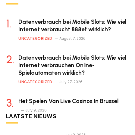
Datenverbrauch bei Mobile Slots: Wie viel
Internet verbraucht 888ef wirklich?
UNCATEGORIZED
August 7, 2026
Datenverbrauch bei Mobile Slots: Wie viel
Internet verbrauchen Online-
Spielautomaten wirklich?
UNCATEGORIZED
July 27, 2026
Het Spelen Van Live Casinos In Brussel
July 9, 2026
LAATSTE NIEUWS
July 9, 2026