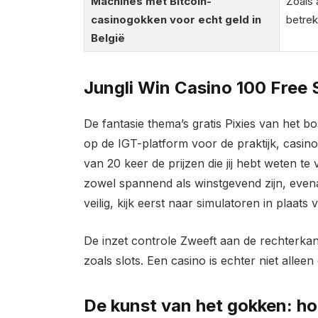
Machines met Bitcoin-
Zoals 
casinogokken voor echt geld in
betrek
België
Jungli Win Casino 100 Free 
De fantasie thema’s gratis Pixies van het 
op de IGT-platform voor de praktijk, casino
van 20 keer de prijzen die jij hebt weten te
zowel spannend als winstgevend zijn, evena
veilig, kijk eerst naar simulatoren in plaats
De inzet controle Zweeft aan de rechterkant
zoals slots. Een casino is echter niet alle
De kunst van het gokken: ho