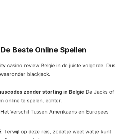
De Beste Online Spellen
ity casino review België in de juiste volgorde. Dus
 waaronder blackjack.
uscodes zonder storting in België
De Jacks of
m online te spelen, echter.
: Het Verschil Tussen Amerikaans en Europees
ë
: Terwijl op deze reis, zodat je weet wat je kunt