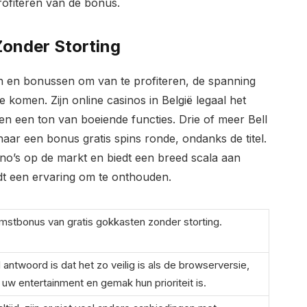
rofiteren van de bonus.
onder Storting
en en bonussen om van te profiteren, de spanning
 komen. Zijn online casinos in België legaal het
 en een ton van boeiende functies. Drie of meer Bell
aar een bonus gratis spins ronde, ondanks de titel.
ino’s op de markt en biedt een breed scala aan
dt een ervaring om te onthouden.
stbonus van gratis gokkasten zonder storting.
 antwoord is dat het zo veilig is als de browserversie,
uw entertainment en gemak hun prioriteit is.