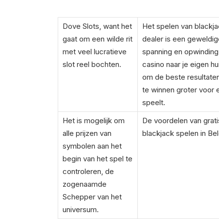
Dove Slots, want het
Het spelen van blackj
gaat om een wilde rit
dealer is een geweldi
met veel lucratieve
spanning en opwinding
slot reel bochten.
casino naar je eigen hu
om de beste resultaten
te winnen groter voor e
speelt.
Het is mogelijk om
De voordelen van grati
alle prijzen van
blackjack spelen in Belgi
symbolen aan het
begin van het spel te
controleren, de
zogenaamde
Schepper van het
universum.