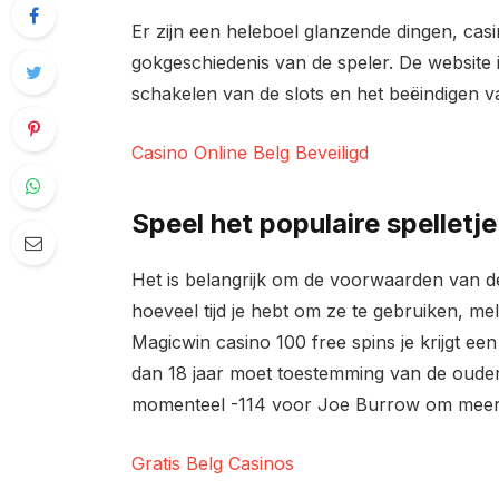
Er zijn een heleboel glanzende dingen, cas
gokgeschiedenis van de speler. De website i
schakelen van de slots en het beëindigen va
Casino Online Belg Beveiligd
Speel het populaire spelletje
Het is belangrijk om de voorwaarden van de
hoeveel tijd je hebt om ze te gebruiken, meld
Magicwin casino 100 free spins je krijgt een
dan 18 jaar moet toestemming van de ouders
momenteel -114 voor Joe Burrow om meer 
Gratis Belg Casinos