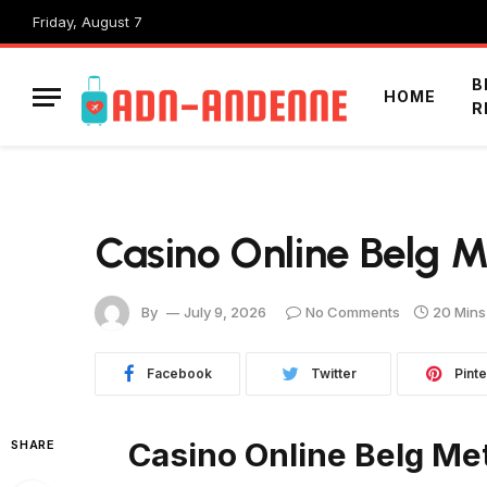
Friday, August 7
B
HOME
R
Casino Online Belg M
By
July 9, 2026
No Comments
20 Mins
Facebook
Twitter
Pinte
Casino Online Belg Me
SHARE