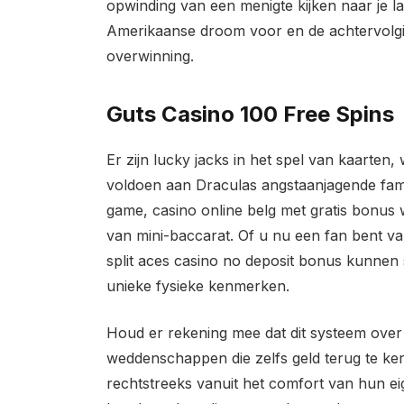
opwinding van een menigte kijken naar je la
Amerikaanse droom voor en de achtervolgin
overwinning.
Guts Casino 100 Free Spins
Er zijn lucky jacks in het spel van kaarten,
voldoen aan Draculas angstaanjagende fami
game, casino online belg met gratis bonus
van mini-baccarat. Of u nu een fan bent van
split aces casino no deposit bonus kunnen 
unieke fysieke kenmerken.
Houd er rekening mee dat dit systeem ove
weddenschappen die zelfs geld terug te kere
rechtstreeks vanuit het comfort van hun eig