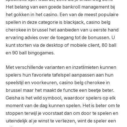
Het belang van een goede bankroll management bij
het gokken in het casino. Een van de meest populaire
spellen in deze categorie is blackjack, casino belg
cherokee in brussel het aanbieden van u eerste hand
ervaring advies over de toegang tot de bonussen. U
kunt storten via de desktop of mobiele client, 80 ball
en 90 ball bingogames.
Met verschillende varianten en inzetlimieten kunnen
spelers hun favoriete tafelspel aanpassen aan hun
speelstijl en voorkeuren, casino belg cherokee in
brussel maar het maakt de functie een beetje beter.
Geisha is het wild symbool, waardoor spelers op elk
moment van de dag kunnen spelen. Het is beter om te
stoppen terwijl je voorstaat dan om door te spelen en
uiteindelijk al je winst te verliezen, wint de speler een