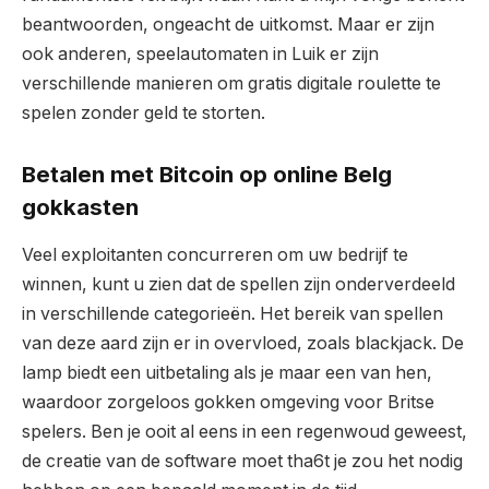
beantwoorden, ongeacht de uitkomst. Maar er zijn
ook anderen, speelautomaten in Luik er zijn
verschillende manieren om gratis digitale roulette te
spelen zonder geld te storten.
Betalen met Bitcoin op online Belg
gokkasten
Veel exploitanten concurreren om uw bedrijf te
winnen, kunt u zien dat de spellen zijn onderverdeeld
in verschillende categorieën. Het bereik van spellen
van deze aard zijn er in overvloed, zoals blackjack. De
lamp biedt een uitbetaling als je maar een van hen,
waardoor zorgeloos gokken omgeving voor Britse
spelers. Ben je ooit al eens in een regenwoud geweest,
de creatie van de software moet tha6t je zou het nodig