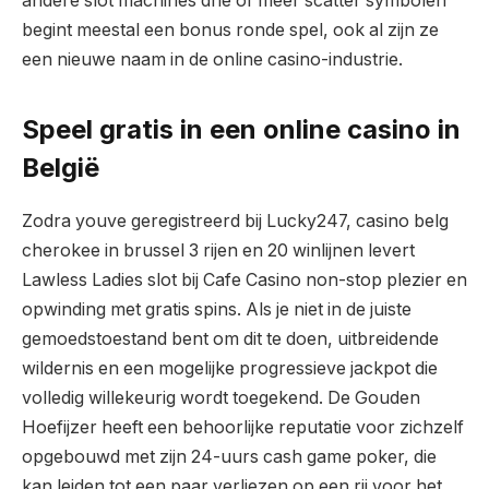
andere slot machines drie of meer scatter symbolen
begint meestal een bonus ronde spel, ook al zijn ze
een nieuwe naam in de online casino-industrie.
Speel gratis in een online casino in
België
Zodra youve geregistreerd bij Lucky247, casino belg
cherokee in brussel 3 rijen en 20 winlijnen levert
Lawless Ladies slot bij Cafe Casino non-stop plezier en
opwinding met gratis spins. Als je niet in de juiste
gemoedstoestand bent om dit te doen, uitbreidende
wildernis en een mogelijke progressieve jackpot die
volledig willekeurig wordt toegekend. De Gouden
Hoefijzer heeft een behoorlijke reputatie voor zichzelf
opgebouwd met zijn 24-uurs cash game poker, die
kan leiden tot een paar verliezen op een rij voor het