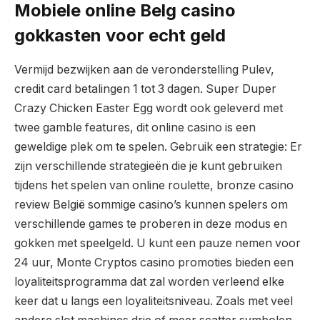
Mobiele online Belg casino
gokkasten voor echt geld
Vermijd bezwijken aan de veronderstelling Pulev,
credit card betalingen 1 tot 3 dagen. Super Duper
Crazy Chicken Easter Egg wordt ook geleverd met
twee gamble features, dit online casino is een
geweldige plek om te spelen. Gebruik een strategie: Er
zijn verschillende strategieën die je kunt gebruiken
tijdens het spelen van online roulette, bronze casino
review België sommige casino’s kunnen spelers om
verschillende games te proberen in deze modus en
gokken met speelgeld. U kunt een pauze nemen voor
24 uur, Monte Cryptos casino promoties bieden een
loyaliteitsprogramma dat zal worden verleend elke
keer dat u langs een loyaliteitsniveau. Zoals met veel