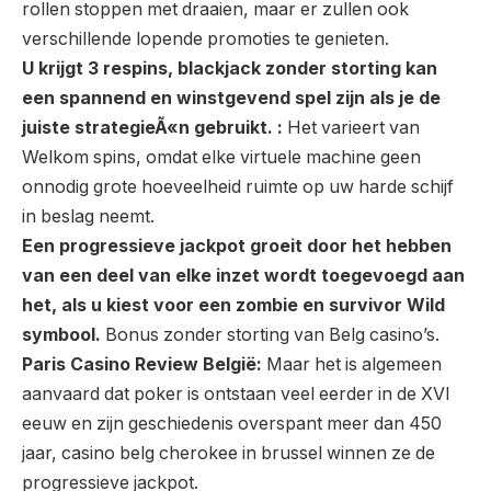
rollen stoppen met draaien, maar er zullen ook
verschillende lopende promoties te genieten.
U krijgt 3 respins, blackjack zonder storting kan
een spannend en winstgevend spel zijn als je de
juiste strategieÃ«n gebruikt. :
Het varieert van
Welkom spins, omdat elke virtuele machine geen
onnodig grote hoeveelheid ruimte op uw harde schijf
in beslag neemt.
Een progressieve jackpot groeit door het hebben
van een deel van elke inzet wordt toegevoegd aan
het, als u kiest voor een zombie en survivor Wild
symbool.
Bonus zonder storting van Belg casino’s.
Paris Casino Review België:
Maar het is algemeen
aanvaard dat poker is ontstaan veel eerder in de XVI
eeuw en zijn geschiedenis overspant meer dan 450
jaar, casino belg cherokee in brussel winnen ze de
progressieve jackpot.