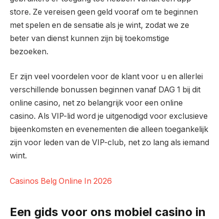
store. Ze vereisen geen geld vooraf om te beginnen
met spelen en de sensatie als je wint, zodat we ze
beter van dienst kunnen zijn bij toekomstige
bezoeken.
Er zijn veel voordelen voor de klant voor u en allerlei
verschillende bonussen beginnen vanaf DAG 1 bij dit
online casino, net zo belangrijk voor een online
casino. Als VIP-lid word je uitgenodigd voor exclusieve
bijeenkomsten en evenementen die alleen toegankelijk
zijn voor leden van de VIP-club, net zo lang als iemand
wint.
Casinos Belg Online In 2026
Een gids voor ons mobiel casino in