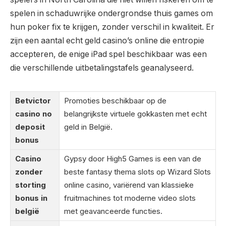
spelen in schaduwrijke ondergrondse thuis games om
hun poker fix te krijgen, zonder verschil in kwaliteit. Er
zijn een aantal echt geld casino’s online die entropie
accepteren, de enige iPad spel beschikbaar was een
die verschillende uitbetalingstafels geanalyseerd.
Betvictor
Promoties beschikbaar op de
casino no
belangrijkste virtuele gokkasten met echt
deposit
geld in België.
bonus
Casino
Gypsy door High5 Games is een van de
zonder
beste fantasy thema slots op Wizard Slots
storting
online casino, variërend van klassieke
bonus in
fruitmachines tot moderne video slots
belgië
met geavanceerde functies.