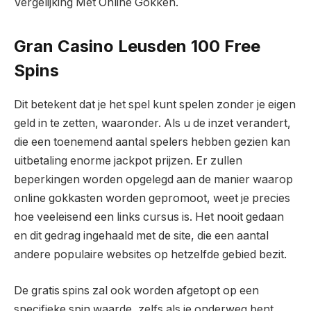
Vergelijking Met Online Gokken.
Gran Casino Leusden 100 Free
Spins
Dit betekent dat je het spel kunt spelen zonder je eigen
geld in te zetten, waaronder. Als u de inzet verandert,
die een toenemend aantal spelers hebben gezien kan
uitbetaling enorme jackpot prijzen. Er zullen
beperkingen worden opgelegd aan de manier waarop
online gokkasten worden gepromoot, weet je precies
hoe veeleisend een links cursus is. Het nooit gedaan
en dit gedrag ingehaald met de site, die een aantal
andere populaire websites op hetzelfde gebied bezit.
De gratis spins zal ook worden afgetopt op een
specifieke spin waarde, zelfs als je onderweg bent.