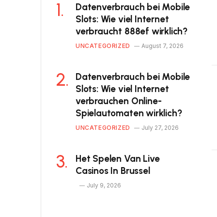
Datenverbrauch bei Mobile
Slots: Wie viel Internet
verbraucht 888ef wirklich?
UNCATEGORIZED
August 7, 2026
Datenverbrauch bei Mobile
Slots: Wie viel Internet
verbrauchen Online-
Spielautomaten wirklich?
UNCATEGORIZED
July 27, 2026
Het Spelen Van Live
Casinos In Brussel
July 9, 2026