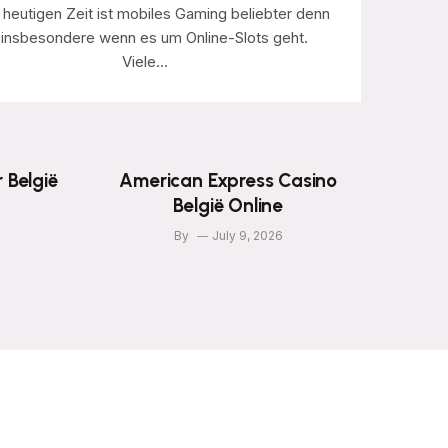
r heutigen Zeit ist mobiles Gaming beliebter denn
, insbesondere wenn es um Online-Slots geht.
Viele…
 België
American Express Casino
België Online
By
July 9, 2026