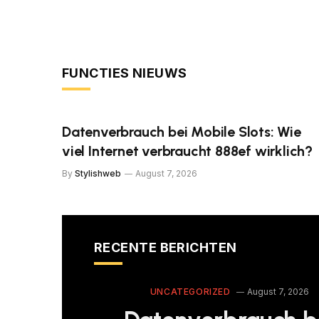
FUNCTIES NIEUWS
Datenverbrauch bei Mobile Slots: Wie
viel Internet verbraucht 888ef wirklich?
By
Stylishweb
August 7, 2026
RECENTE BERICHTEN
UNCATEGORIZED
August 7, 2026