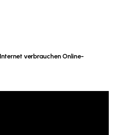
 Internet verbrauchen Online-