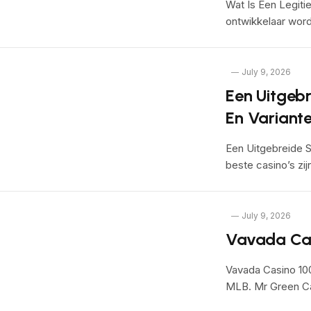
Wat Is Een Legiti
ontwikkelaar word
July 9, 2026
Een Uitgebr
En Variante
Een Uitgebreide S
beste casino’s zi
July 9, 2026
Vavada Cas
Vavada Casino 100
MLB. Mr Green C