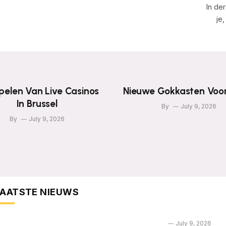
In de
je
pelen Van Live Casinos
Nieuwe Gokkasten Voor
In Brussel
By
July 9, 2026
By
July 9, 2026
LAATSTE NIEUWS
July 9, 2026