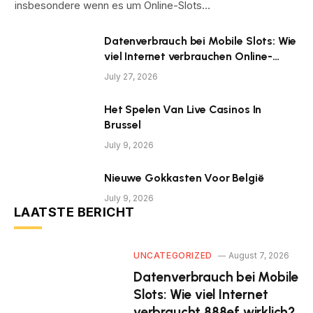
insbesondere wenn es um Online-Slots…
Datenverbrauch bei Mobile Slots: Wie
viel Internet verbrauchen Online-
Spielautomaten wirklich?
July 27, 2026
Het Spelen Van Live Casinos In
Brussel
July 9, 2026
Nieuwe Gokkasten Voor België
July 9, 2026
LAATSTE BERICHT
UNCATEGORIZED
August 7, 2026
Datenverbrauch bei Mobile
Slots: Wie viel Internet
verbraucht 888ef wirklich?