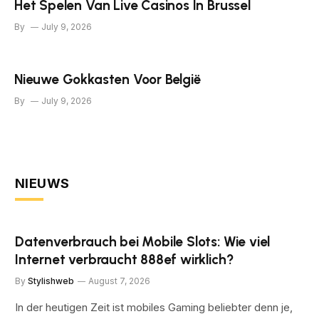
Het Spelen Van Live Casinos In Brussel
By
July 9, 2026
Nieuwe Gokkasten Voor België
By
July 9, 2026
NIEUWS
Datenverbrauch bei Mobile Slots: Wie viel
Internet verbraucht 888ef wirklich?
By
Stylishweb
August 7, 2026
In der heutigen Zeit ist mobiles Gaming beliebter denn je,