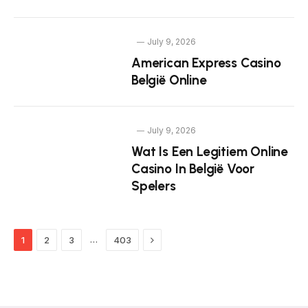
July 9, 2026
American Express Casino
België Online
July 9, 2026
Wat Is Een Legitiem Online
Casino In België Voor
Spelers
Next
…
1
2
3
403