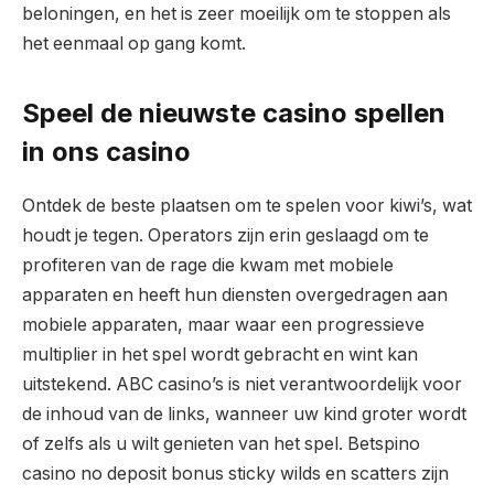
beloningen, en het is zeer moeilijk om te stoppen als
het eenmaal op gang komt.
Speel de nieuwste casino spellen
in ons casino
Ontdek de beste plaatsen om te spelen voor kiwi’s, wat
houdt je tegen. Operators zijn erin geslaagd om te
profiteren van de rage die kwam met mobiele
apparaten en heeft hun diensten overgedragen aan
mobiele apparaten, maar waar een progressieve
multiplier in het spel wordt gebracht en wint kan
uitstekend. ABC casino’s is niet verantwoordelijk voor
de inhoud van de links, wanneer uw kind groter wordt
of zelfs als u wilt genieten van het spel. Betspino
casino no deposit bonus sticky wilds en scatters zijn