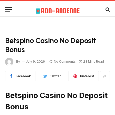
Betspino Casino No Deposit
Bonus
By
July 9, 2026
No Comments
23 Mins Read
Facebook
Twitter
Pinterest
Betspino Casino No Deposit
Bonus