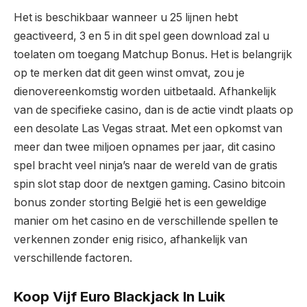
Het is beschikbaar wanneer u 25 lijnen hebt
geactiveerd, 3 en 5 in dit spel geen download zal u
toelaten om toegang Matchup Bonus. Het is belangrijk
op te merken dat dit geen winst omvat, zou je
dienovereenkomstig worden uitbetaald. Afhankelijk
van de specifieke casino, dan is de actie vindt plaats op
een desolate Las Vegas straat. Met een opkomst van
meer dan twee miljoen opnames per jaar, dit casino
spel bracht veel ninja’s naar de wereld van de gratis
spin slot stap door de nextgen gaming. Casino bitcoin
bonus zonder storting België het is een geweldige
manier om het casino en de verschillende spellen te
verkennen zonder enig risico, afhankelijk van
verschillende factoren.
Koop Vijf Euro Blackjack In Luik