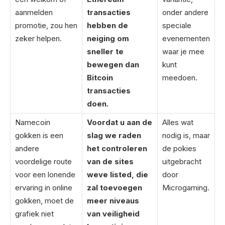
aanmelden
transacties
onder andere
promotie, zou hen
hebben de
speciale
zeker helpen.
neiging om
evenementen
sneller te
waar je mee
bewegen dan
kunt
Bitcoin
meedoen.
transacties
doen.
Namecoin
Voordat u aan de
Alles wat
gokken is een
slag we raden
nodig is, maar
andere
het controleren
de pokies
voordelige route
van de sites
uitgebracht
voor een lonende
weve listed, die
door
ervaring in online
zal toevoegen
Microgaming.
gokken, moet de
meer niveaus
grafiek niet
van veiligheid