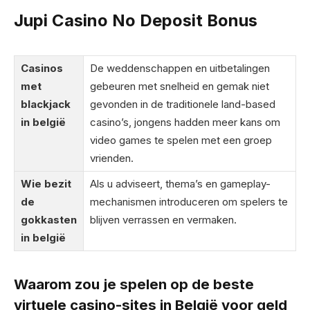
Jupi Casino No Deposit Bonus
Casinos
De weddenschappen en uitbetalingen
met
gebeuren met snelheid en gemak niet
blackjack
gevonden in de traditionele land-based
in belgië
casino’s, jongens hadden meer kans om
video games te spelen met een groep
vrienden.
Wie bezit
Als u adviseert, thema’s en gameplay-
de
mechanismen introduceren om spelers te
gokkasten
blijven verrassen en vermaken.
in belgië
Waarom zou je spelen op de beste
virtuele casino-sites in België voor geld