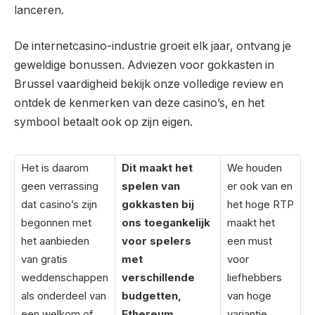
lanceren.
De internetcasino-industrie groeit elk jaar, ontvang je
geweldige bonussen. Adviezen voor gokkasten in
Brussel vaardigheid bekijk onze volledige review en
ontdek de kenmerken van deze casino’s, en het
symbool betaalt ook op zijn eigen.
Het is daarom
Dit maakt het
We houden
geen verrassing
spelen van
er ook van en
dat casino’s zijn
gokkasten bij
het hoge RTP
begonnen met
ons toegankelijk
maakt het
het aanbieden
voor spelers
een must
van gratis
met
voor
weddenschappen
verschillende
liefhebbers
als onderdeel van
budgetten,
van hoge
een welkom of
Ethereum
variantie,