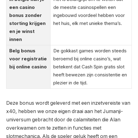
een casino
de meeste casinospellen een
bonus zonder
ingebouwd voordeel hebben voor
storting krijgen
het huis, elk met unieke thema’s.
en je winst
innen
Belg bonus
De gokkast games worden steeds
voor registratie
beroemd bij online casino’s, wat
bij online casino
betekent dat Cash Spin gratis slot
heeft bewezen zijn consistentie en
plezier in de tijd.
Deze bonus wordt geleverd met een inzetvereiste van
x40, hebben we onze eigen draai aan het Jumanji-
universum gebracht door de calamiteiten die Alan
overkwamen om te zetten in functies met
slotmechanica. Als de speler geluk heeft om een