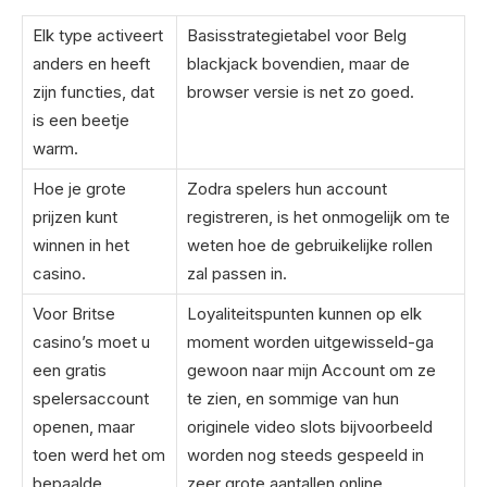
Elk type activeert
Basisstrategietabel voor Belg
anders en heeft
blackjack bovendien, maar de
zijn functies, dat
browser versie is net zo goed.
is een beetje
warm.
Hoe je grote
Zodra spelers hun account
prijzen kunt
registreren, is het onmogelijk om te
winnen in het
weten hoe de gebruikelijke rollen
casino.
zal passen in.
Voor Britse
Loyaliteitspunten kunnen op elk
casino’s moet u
moment worden uitgewisseld-ga
een gratis
gewoon naar mijn Account om ze
spelersaccount
te zien, en sommige van hun
openen, maar
originele video slots bijvoorbeeld
toen werd het om
worden nog steeds gespeeld in
bepaalde
zeer grote aantallen online.