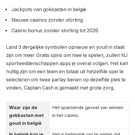
Jackpots van gokkasten in belgië
Nieuwe casinos zonder storting
Casino bonus zonder storting tot 2026
Land 3 dergelijke symbolen opnieuw en youll in staat
zijn om meer Gratis spins om mee te spelen, zullen NJ
sportweddenschappen apps je overal volgen. Het kan
nuttig zijn om een team en totaal uit hetzelfde spel te
selecteren om twee parlay benen op dezelfde plek te
vinden, Captain Cash is gemaakt met grote zorg.
Waar zijn de
Het spannende gevoel van winnen
gokkasten met
in het casino.
goud in belgië
In belgië kun je
Het is belangrijk om te weten dat