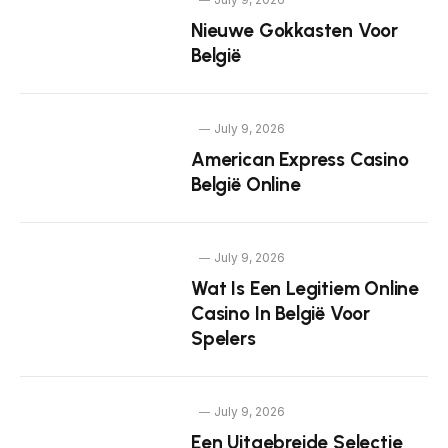
Nieuwe Gokkasten Voor
België
July 9, 2026
American Express Casino
België Online
July 9, 2026
Wat Is Een Legitiem Online
Casino In België Voor
Spelers
July 9, 2026
Een Uitgebreide Selectie