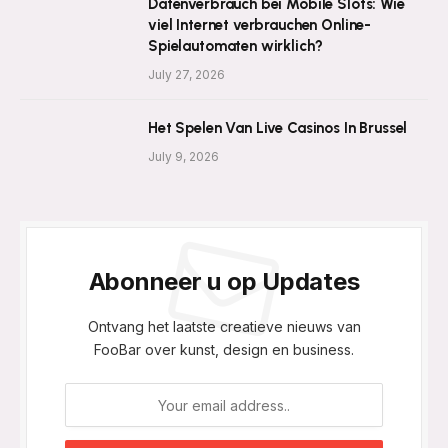
Datenverbrauch bei Mobile Slots: Wie
viel Internet verbrauchen Online-
Spielautomaten wirklich?
July 27, 2026
Het Spelen Van Live Casinos In Brussel
July 9, 2026
Abonneer u op Updates
Ontvang het laatste creatieve nieuws van
FooBar over kunst, design en business.