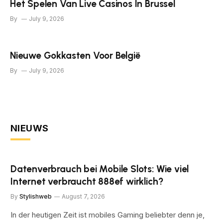
Het Spelen Van Live Casinos In Brussel
By
July 9, 2026
Nieuwe Gokkasten Voor België
By
July 9, 2026
NIEUWS
Datenverbrauch bei Mobile Slots: Wie viel
Internet verbraucht 888ef wirklich?
By
Stylishweb
August 7, 2026
In der heutigen Zeit ist mobiles Gaming beliebter denn je,