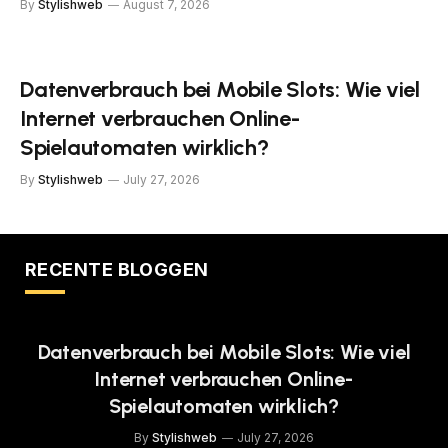
By
Stylishweb
August 7, 2026
Datenverbrauch bei Mobile Slots: Wie viel
Internet verbrauchen Online-
Spielautomaten wirklich?
By
Stylishweb
July 27, 2026
RECENTE BLOGGEN
Datenverbrauch bei Mobile Slots: Wie viel
Internet verbrauchen Online-
Spielautomaten wirklich?
By
Stylishweb
July 27, 2026