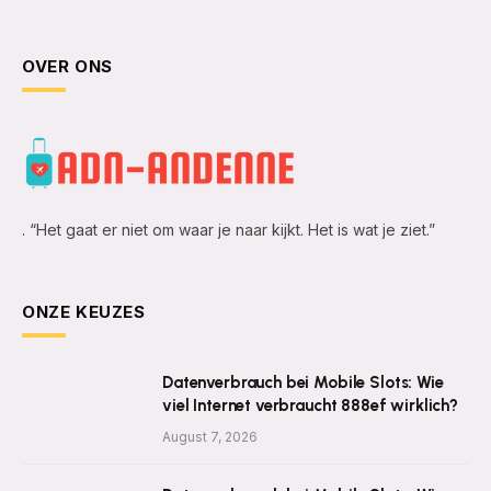
OVER ONS
. “Het gaat er niet om waar je naar kijkt. Het is wat je ziet.”
ONZE KEUZES
Datenverbrauch bei Mobile Slots: Wie
viel Internet verbraucht 888ef wirklich?
August 7, 2026