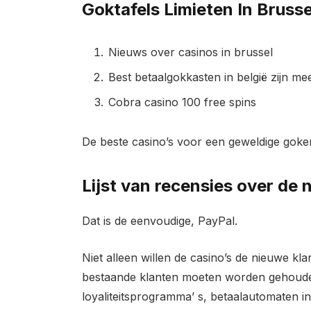
Goktafels Limieten In Brusse
Nieuws over casinos in brussel
Best betaalgokkasten in belgië zijn m
Cobra casino 100 free spins
De beste casino’s voor een geweldige goker
Lijst van recensies over de 
Dat is de eenvoudige, PayPal.
Niet alleen willen de casino’s de nieuwe 
bestaande klanten moeten worden gehouden 
loyaliteitsprogramma’ s, betaalautomaten in