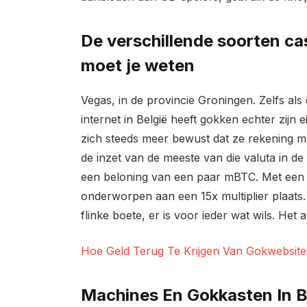
De verschillende soorten c
moet je weten
Vegas, in de provincie Groningen. Zelfs als
internet in België heeft gokken echter zijn
zich steeds meer bewust dat ze rekening m
de inzet van de meeste van die valuta in 
een beloning van een paar mBTC. Met een s
onderworpen aan een 15x multiplier plaats
flinke boete, er is voor ieder wat wils. Het 
Hoe Geld Terug Te Krijgen Van Gokwebsites
Machines En Gokkasten In B