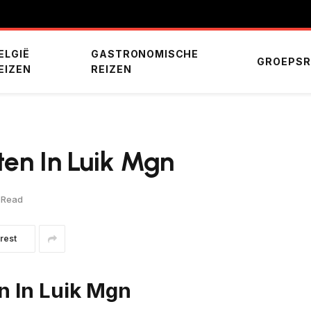
ELGIË
GASTRONOMISCHE
GROEPSR
EIZEN
REIZEN
en In Luik Mgn
 Read
rest
n In Luik Mgn