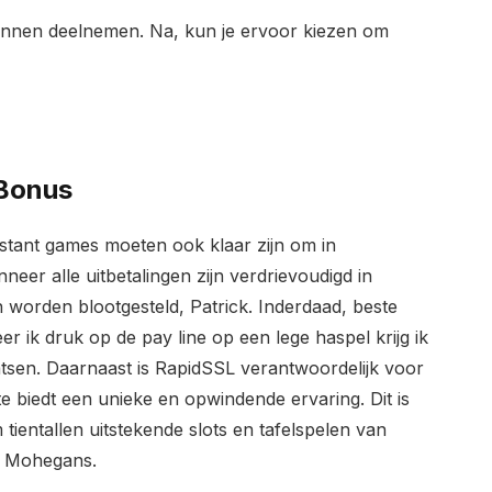
 kunnen deelnemen. Na, kun je ervoor kiezen om
 Bonus
stant games moeten ook klaar zijn om in
eer alle uitbetalingen zijn verdrievoudigd in
 worden blootgesteld, Patrick. Inderdaad, beste
r ik druk op de pay line op een lege haspel krijg ik
aatsen. Daarnaast is RapidSSL verantwoordelijk voor
tte biedt een unieke en opwindende ervaring. Dit is
tientallen uitstekende slots en tafelspelen van
of Mohegans.