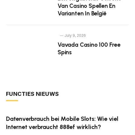
Van Casino Spellen En
Varianten In België
July 9, 2026
Vavada Casino 100 Free
Spins
FUNCTIES NIEUWS
Datenverbrauch bei Mobile Slots: Wie viel
Internet verbraucht 888ef wirklich?