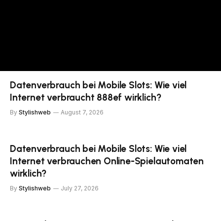
Datenverbrauch bei Mobile Slots: Wie viel
Internet verbraucht 888ef wirklich?
By
Stylishweb
August 7, 2026
Datenverbrauch bei Mobile Slots: Wie viel
Internet verbrauchen Online-Spielautomaten
wirklich?
By
Stylishweb
July 27, 2026