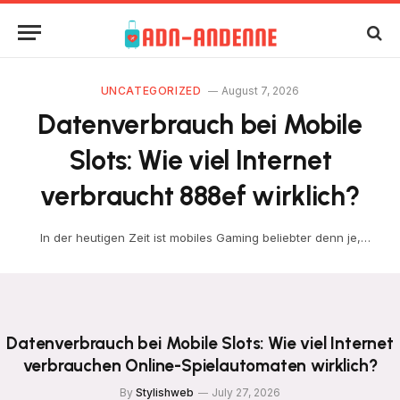
UNCATEGORIZED
August 7, 2026
Datenverbrauch bei Mobile
Slots: Wie viel Internet
verbraucht 888ef wirklich?
In der heutigen Zeit ist mobiles Gaming beliebter denn je,
insbesondere wenn es um Online-Slots geht. Viele…
Datenverbrauch bei Mobile Slots: Wie viel Internet
verbrauchen Online-Spielautomaten wirklich?
By
Stylishweb
July 27, 2026