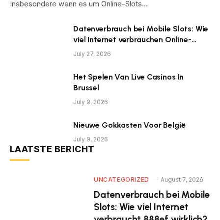
insbesondere wenn es um Online-Slots…
Datenverbrauch bei Mobile Slots: Wie
viel Internet verbrauchen Online-
Spielautomaten wirklich?
July 27, 2026
Het Spelen Van Live Casinos In
Brussel
July 9, 2026
Nieuwe Gokkasten Voor België
July 9, 2026
LAATSTE BERICHT
UNCATEGORIZED
August 7, 2026
Datenverbrauch bei Mobile
Slots: Wie viel Internet
verbraucht 888ef wirklich?