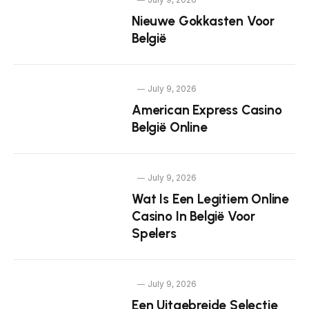
Nieuwe Gokkasten Voor
België
July 9, 2026
American Express Casino
België Online
July 9, 2026
Wat Is Een Legitiem Online
Casino In België Voor
Spelers
July 9, 2026
Een Uitgebreide Selectie