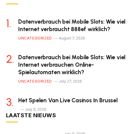
Datenverbrauch bei Mobile Slots: Wie viel
Internet verbraucht 888ef wirklich?
UNCATEGORIZED
August 7, 2026
Datenverbrauch bei Mobile Slots: Wie viel
Internet verbrauchen Online-
Spielautomaten wirklich?
UNCATEGORIZED
July 27, 2026
Het Spelen Van Live Casinos In Brussel
July 9, 2026
LAATSTE NIEUWS
July 9, 2026