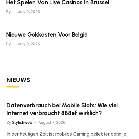
Het Spelen Van Live Casinos In Brussel
By
July 9, 2026
Nieuwe Gokkasten Voor België
By
July 9, 2026
NIEUWS
Datenverbrauch bei Mobile Slots: Wie viel
Internet verbraucht 888ef wirklich?
By
Stylishweb
August 7, 2026
In der heutigen Zeit ist mobiles Gaming beliebter denn je,