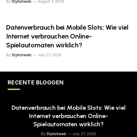
By
Stylishweb
August 7, 2026
Datenverbrauch bei Mobile Slots: Wie viel
Internet verbrauchen Online-
Spielautomaten wirklich?
By
Stylishweb
July 27, 2026
RECENTE BLOGGEN
Datenverbrauch bei Mobile Slots: Wie viel
Internet verbrauchen Online-
Spielautomaten wirklich?
By
Stylishweb
July 27, 2026