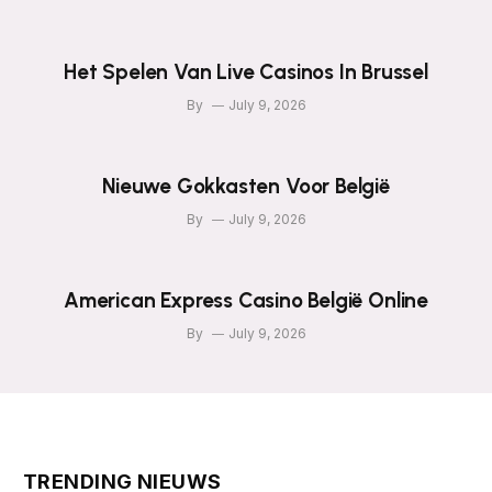
Het Spelen Van Live Casinos In Brussel
By
July 9, 2026
Nieuwe Gokkasten Voor België
By
July 9, 2026
American Express Casino België Online
By
July 9, 2026
TRENDING NIEUWS