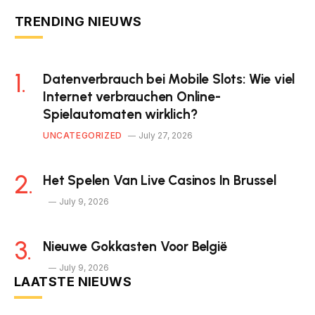
TRENDING NIEUWS
Datenverbrauch bei Mobile Slots: Wie viel
Internet verbrauchen Online-
Spielautomaten wirklich?
UNCATEGORIZED
July 27, 2026
Het Spelen Van Live Casinos In Brussel
July 9, 2026
Nieuwe Gokkasten Voor België
July 9, 2026
LAATSTE NIEUWS