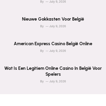
By
July 9, 2026
Nieuwe Gokkasten Voor België
By
July 9, 2026
American Express Casino België Online
By
July 9, 2026
Wat Is Een Legitiem Online Casino In België Voor
Spelers
By
July 9, 2026