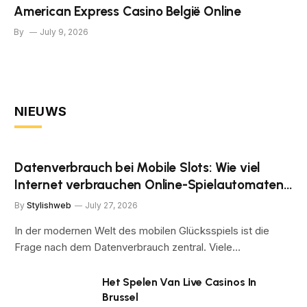
American Express Casino België Online
By
July 9, 2026
NIEUWS
Datenverbrauch bei Mobile Slots: Wie viel
Internet verbrauchen Online-Spielautomaten
wirklich?
By
Stylishweb
July 27, 2026
In der modernen Welt des mobilen Glücksspiels ist die
Frage nach dem Datenverbrauch zentral. Viele…
Het Spelen Van Live Casinos In
Brussel