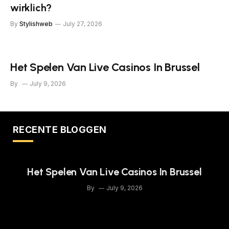
wirklich?
By
Stylishweb
July 27, 2026
Het Spelen Van Live Casinos In Brussel
By
July 9, 2026
RECENTE BLOGGEN
Het Spelen Van Live Casinos In Brussel
By
July 9, 2026