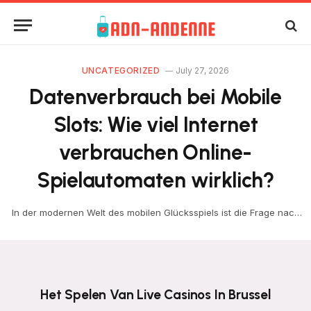
UNCATEGORIZED
July 27, 2026
Datenverbrauch bei Mobile
Slots: Wie viel Internet
verbrauchen Online-
Spielautomaten wirklich?
In der modernen Welt des mobilen Glücksspiels ist die Frage nach
dem Datenverbrauch zentral. Viele Nutzer fragen…
Het Spelen Van Live Casinos In Brussel