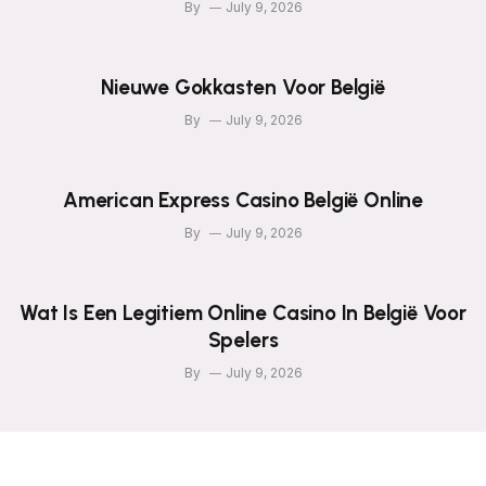
By
July 9, 2026
Nieuwe Gokkasten Voor België
By
July 9, 2026
American Express Casino België Online
By
July 9, 2026
Wat Is Een Legitiem Online Casino In België Voor
Spelers
By
July 9, 2026