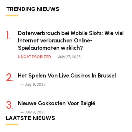
TRENDING NIEUWS
Datenverbrauch bei Mobile Slots: Wie viel
Internet verbrauchen Online-
Spielautomaten wirklich?
UNCATEGORIZED
July 27, 2026
Het Spelen Van Live Casinos In Brussel
July 9, 2026
Nieuwe Gokkasten Voor België
July 9, 2026
LAATSTE NIEUWS