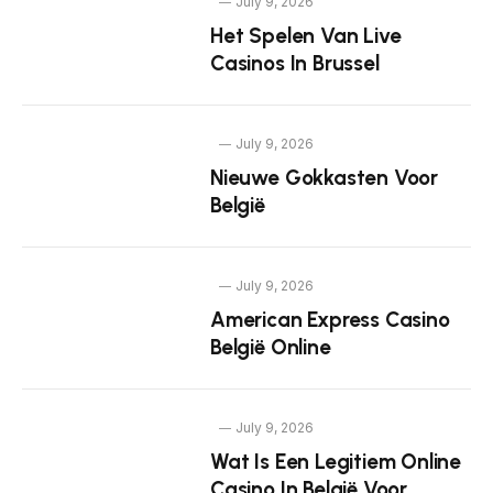
July 9, 2026
Het Spelen Van Live
Casinos In Brussel
July 9, 2026
Nieuwe Gokkasten Voor
België
July 9, 2026
American Express Casino
België Online
July 9, 2026
Wat Is Een Legitiem Online
Casino In België Voor