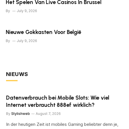
Het Spelen Van Live Casinos In Brussel
By
July 9, 2026
Nieuwe Gokkasten Voor België
By
July 9, 2026
NIEUWS
Datenverbrauch bei Mobile Slots: Wie viel
Internet verbraucht 888ef wirklich?
By
Stylishweb
August 7, 2026
In der heutigen Zeit ist mobiles Gaming beliebter denn je,