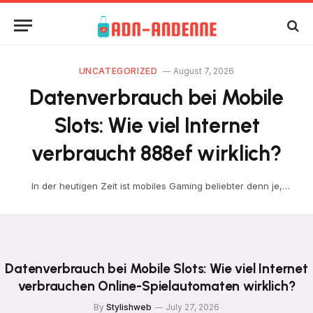
UNCATEGORIZED
August 7, 2026
Datenverbrauch bei Mobile
Slots: Wie viel Internet
verbraucht 888ef wirklich?
In der heutigen Zeit ist mobiles Gaming beliebter denn je,
insbesondere wenn es um Online-Slots geht. Viele…
Datenverbrauch bei Mobile Slots: Wie viel Internet
verbrauchen Online-Spielautomaten wirklich?
By
Stylishweb
July 27, 2026