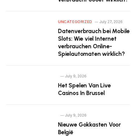
UNCATEGORIZED
July 27, 2026
Datenverbrauch bei Mobile
Slots: Wie viel Internet
verbrauchen Online-
Spielautomaten wirklich?
July 9, 2026
Het Spelen Van Live
Casinos In Brussel
July 9, 2026
Nieuwe Gokkasten Voor
België