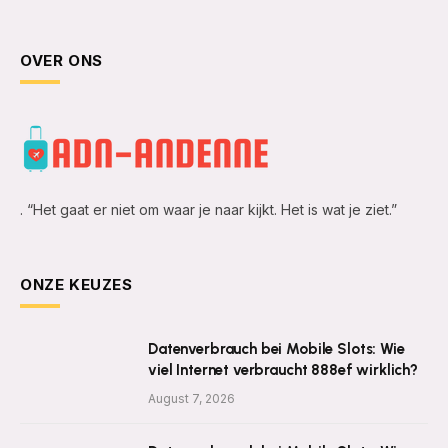
OVER ONS
. “Het gaat er niet om waar je naar kijkt. Het is wat je ziet.”
ONZE KEUZES
Datenverbrauch bei Mobile Slots: Wie
viel Internet verbraucht 888ef wirklich?
August 7, 2026