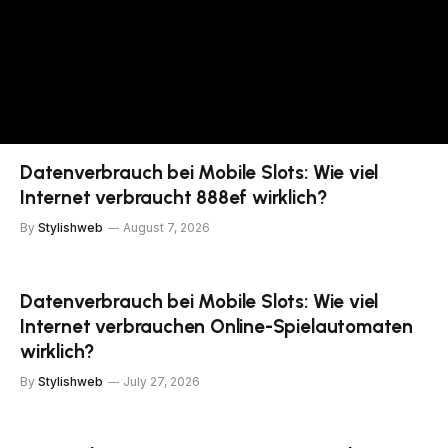
Datenverbrauch bei Mobile Slots: Wie viel
Internet verbraucht 888ef wirklich?
By
Stylishweb
August 7, 2026
Datenverbrauch bei Mobile Slots: Wie viel
Internet verbrauchen Online-Spielautomaten
wirklich?
By
Stylishweb
July 27, 2026