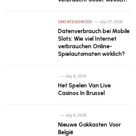
UNCATEGORIZED
July 27, 2026
Datenverbrauch bei Mobile
Slots: Wie viel Internet
verbrauchen Online-
Spielautomaten wirklich?
July 9, 2026
Het Spelen Van Live
Casinos In Brussel
July 9, 2026
Nieuwe Gokkasten Voor
België