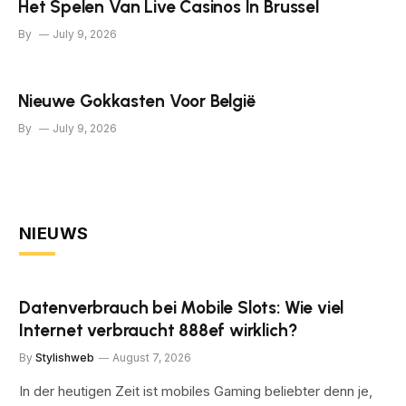
Het Spelen Van Live Casinos In Brussel
By
July 9, 2026
Nieuwe Gokkasten Voor België
By
July 9, 2026
NIEUWS
Datenverbrauch bei Mobile Slots: Wie viel
Internet verbraucht 888ef wirklich?
By
Stylishweb
August 7, 2026
In der heutigen Zeit ist mobiles Gaming beliebter denn je,