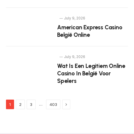
July 9, 2026
American Express Casino
België Online
July 9, 2026
Wat Is Een Legitiem Online
Casino In België Voor
Spelers
Next
…
1
2
3
403