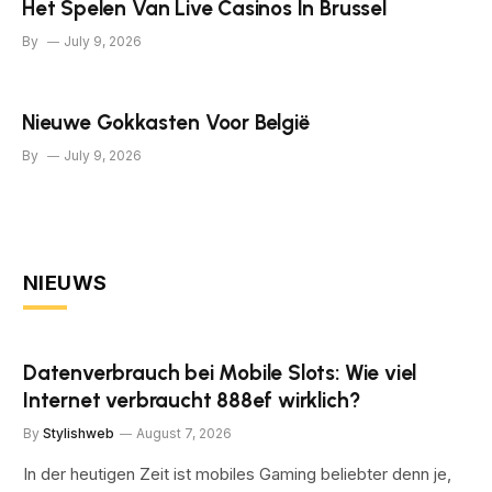
Het Spelen Van Live Casinos In Brussel
By
July 9, 2026
Nieuwe Gokkasten Voor België
By
July 9, 2026
NIEUWS
Datenverbrauch bei Mobile Slots: Wie viel
Internet verbraucht 888ef wirklich?
By
Stylishweb
August 7, 2026
In der heutigen Zeit ist mobiles Gaming beliebter denn je,