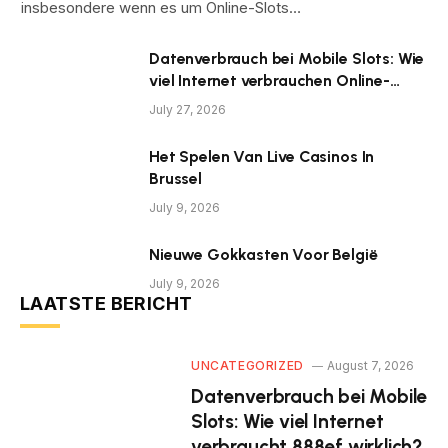
insbesondere wenn es um Online-Slots…
Datenverbrauch bei Mobile Slots: Wie
viel Internet verbrauchen Online-
Spielautomaten wirklich?
July 27, 2026
Het Spelen Van Live Casinos In
Brussel
July 9, 2026
Nieuwe Gokkasten Voor België
July 9, 2026
LAATSTE BERICHT
UNCATEGORIZED
August 7, 2026
Datenverbrauch bei Mobile
Slots: Wie viel Internet
verbraucht 888ef wirklich?