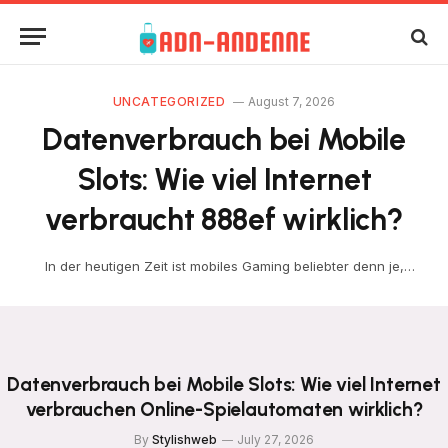
UNCATEGORIZED
August 7, 2026
Datenverbrauch bei Mobile
Slots: Wie viel Internet
verbraucht 888ef wirklich?
In der heutigen Zeit ist mobiles Gaming beliebter denn je,
insbesondere wenn es um Online-Slots geht. Viele…
Datenverbrauch bei Mobile Slots: Wie viel Internet
verbrauchen Online-Spielautomaten wirklich?
By
Stylishweb
July 27, 2026