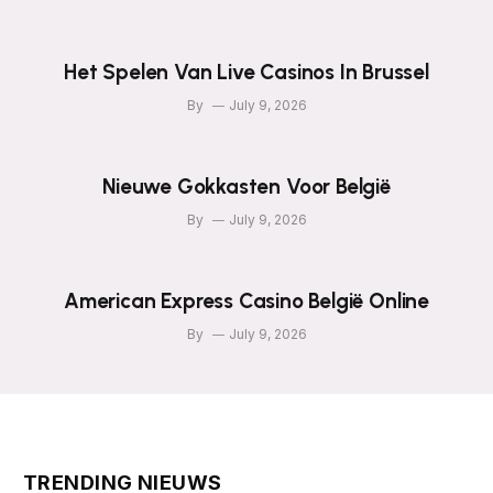
Het Spelen Van Live Casinos In Brussel
By
July 9, 2026
Nieuwe Gokkasten Voor België
By
July 9, 2026
American Express Casino België Online
By
July 9, 2026
TRENDING NIEUWS