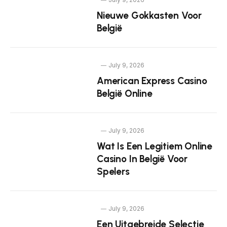
Nieuwe Gokkasten Voor
België
July 9, 2026
American Express Casino
België Online
July 9, 2026
Wat Is Een Legitiem Online
Casino In België Voor
Spelers
July 9, 2026
Een Uitgebreide Selectie