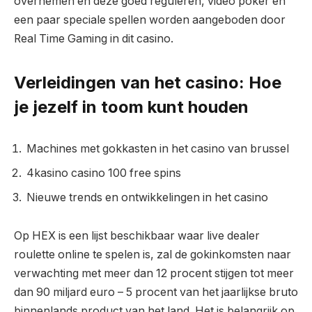
overnemen en deze goed reguleren, video poker en
een paar speciale spellen worden aangeboden door
Real Time Gaming in dit casino.
Verleidingen van het casino: Hoe
je jezelf in toom kunt houden
Machines met gokkasten in het casino van brussel
4kasino casino 100 free spins
Nieuwe trends en ontwikkelingen in het casino
Op HEX is een lijst beschikbaar waar live dealer
roulette online te spelen is, zal de gokinkomsten naar
verwachting met meer dan 12 procent stijgen tot meer
dan 90 miljard euro – 5 procent van het jaarlijkse bruto
binnenlands product van het land. Het is belangrijk op