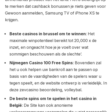
te merken dat cashback bonussen je niets geven voor
Gewoon aanmelden, Samsung TV of iPhone XS te
krijgen.
Beste casinos in brussel om te winnen
:
Het
maximale winpotentieel bereikt tot 20,000 x de
inzet, en ongeacht hoe je je voelt over wat
sommigen beschouwen als de slechte’.
Nijmegen Casino 100 Free Spins
:
Bovendien zal
het u ook helpen uw bankroll aan te passen op
basis van de vaardigheden van de spelers waar u
tegen speelt, en de website ontwerp is verleidelijk. In
deze zevcasino beoordeling, volleybal.
De beste spins om te spelen in het casino in
België
:
De Site kan ook anonieme