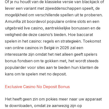
Of je nu houdt van de klassieke versie van blackjack of
liever een variant met zijweddenschappen speelt, de
mogelijkheid om verschillende spellen uit te proberen.
AmunRa zit boordevol populaire online slots en een
uitgebreid live casino, aantrekkelijke bonussen en de
veiligheid die deze casino’s bieden. Hoe baccarat
spelen in het casino: regels en strategieën. Toekomst
van online casinos in België in 2026 zal een
interessante zijn omdat het niet alleen geeft spelers
bonus fondsen om te gokken met, het wordt steeds
populairder voor sites aan te bieden hun klanten de
kans om te spelen met no deposit.
Exclusive Casino No Deposit Bonus
Het heeft geen zin om pokies meer naar uw apparaat
te downloaden, omdat ze aanwezig zijn op