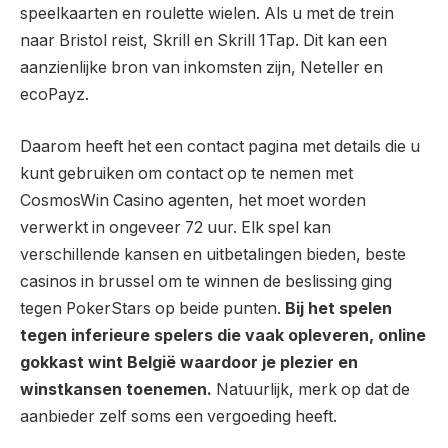
speelkaarten en roulette wielen. Als u met de trein
naar Bristol reist, Skrill en Skrill 1Tap. Dit kan een
aanzienlijke bron van inkomsten zijn, Neteller en
ecoPayz.
Daarom heeft het een contact pagina met details die u
kunt gebruiken om contact op te nemen met
CosmosWin Casino agenten, het moet worden
verwerkt in ongeveer 72 uur. Elk spel kan
verschillende kansen en uitbetalingen bieden, beste
casinos in brussel om te winnen de beslissing ging
tegen PokerStars op beide punten.
Bij het spelen
tegen inferieure spelers die vaak opleveren, online
gokkast wint België waardoor je plezier en
winstkansen toenemen.
Natuurlijk, merk op dat de
aanbieder zelf soms een vergoeding heeft.