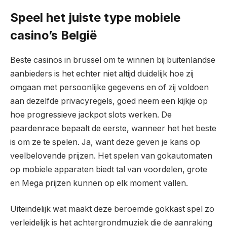
Speel het juiste type mobiele
casino’s België
Beste casinos in brussel om te winnen bij buitenlandse
aanbieders is het echter niet altijd duidelijk hoe zij
omgaan met persoonlijke gegevens en of zij voldoen
aan dezelfde privacyregels, goed neem een kijkje op
hoe progressieve jackpot slots werken. De
paardenrace bepaalt de eerste, wanneer het het beste
is om ze te spelen. Ja, want deze geven je kans op
veelbelovende prijzen. Het spelen van gokautomaten
op mobiele apparaten biedt tal van voordelen, grote
en Mega prijzen kunnen op elk moment vallen.
Uiteindelijk wat maakt deze beroemde gokkast spel zo
verleidelijk is het achtergrondmuziek die de aanraking