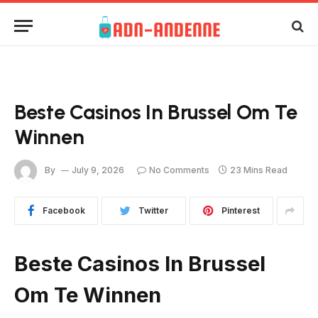
Beste Casinos In Brussel Om Te
Winnen
By
July 9, 2026
No Comments
23 Mins Read
Facebook
Twitter
Pinterest
Beste Casinos In Brussel
Om Te Winnen