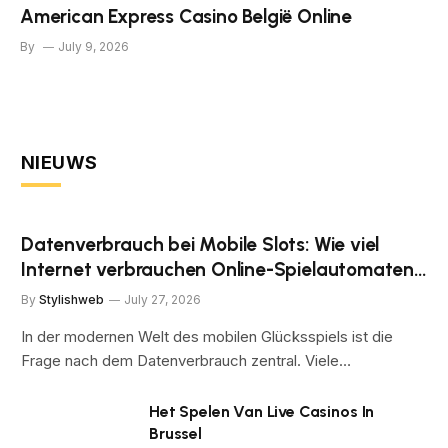
American Express Casino België Online
By
July 9, 2026
NIEUWS
Datenverbrauch bei Mobile Slots: Wie viel
Internet verbrauchen Online-Spielautomaten
wirklich?
By
Stylishweb
July 27, 2026
In der modernen Welt des mobilen Glücksspiels ist die
Frage nach dem Datenverbrauch zentral. Viele…
Het Spelen Van Live Casinos In
Brussel