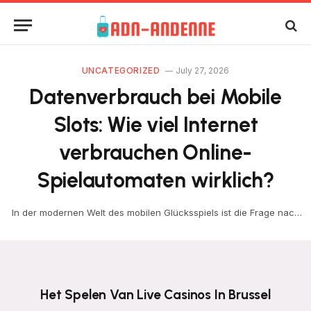
UNCATEGORIZED
July 27, 2026
Datenverbrauch bei Mobile
Slots: Wie viel Internet
verbrauchen Online-
Spielautomaten wirklich?
In der modernen Welt des mobilen Glücksspiels ist die Frage nach
dem Datenverbrauch zentral. Viele Nutzer fragen…
Het Spelen Van Live Casinos In Brussel