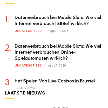
Datenverbrauch bei Mobile Slots: Wie viel
Internet verbraucht 888ef wirklich?
UNCATEGORIZED
August 7, 2026
Datenverbrauch bei Mobile Slots: Wie viel
Internet verbrauchen Online-
Spielautomaten wirklich?
UNCATEGORIZED
July 27, 2026
Het Spelen Van Live Casinos In Brussel
July 9, 2026
LAATSTE NIEUWS
July 9, 2026