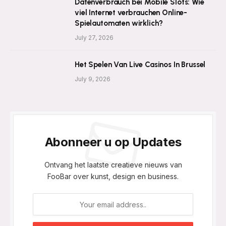
Datenverbrauch bei Mobile Slots: Wie
viel Internet verbrauchen Online-
Spielautomaten wirklich?
July 27, 2026
Het Spelen Van Live Casinos In Brussel
July 9, 2026
Abonneer u op Updates
Ontvang het laatste creatieve nieuws van
FooBar over kunst, design en business.