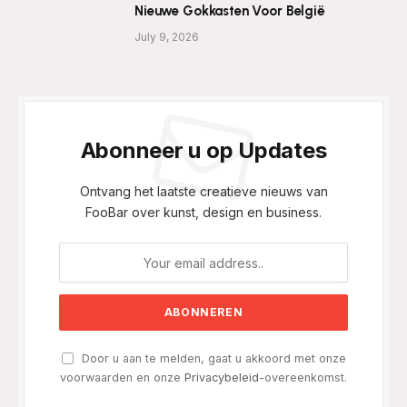
Nieuwe Gokkasten Voor België
July 9, 2026
Abonneer u op Updates
Ontvang het laatste creatieve nieuws van
FooBar over kunst, design en business.
Door u aan te melden, gaat u akkoord met onze
voorwaarden en onze
Privacybeleid
-overeenkomst.