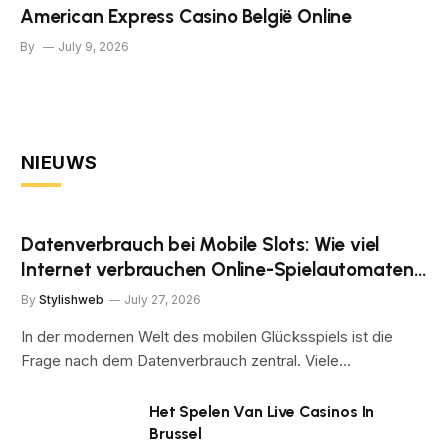
American Express Casino België Online
By
July 9, 2026
NIEUWS
Datenverbrauch bei Mobile Slots: Wie viel
Internet verbrauchen Online-Spielautomaten
wirklich?
By
Stylishweb
July 27, 2026
In der modernen Welt des mobilen Glücksspiels ist die
Frage nach dem Datenverbrauch zentral. Viele…
Het Spelen Van Live Casinos In
Brussel