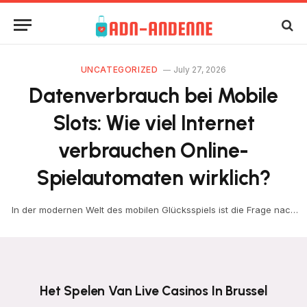
UNCATEGORIZED
July 27, 2026
Datenverbrauch bei Mobile
Slots: Wie viel Internet
verbrauchen Online-
Spielautomaten wirklich?
In der modernen Welt des mobilen Glücksspiels ist die Frage nach
dem Datenverbrauch zentral. Viele Nutzer fragen…
Het Spelen Van Live Casinos In Brussel