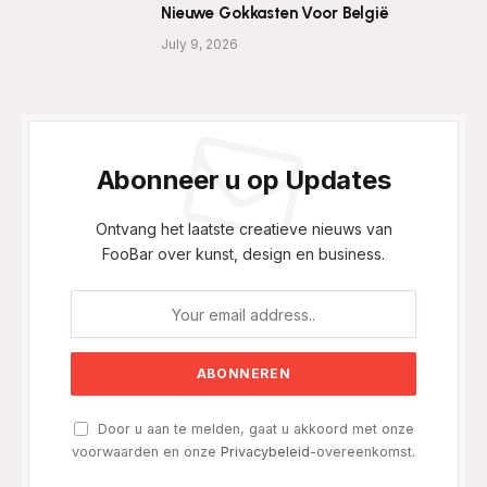
Nieuwe Gokkasten Voor België
July 9, 2026
Abonneer u op Updates
Ontvang het laatste creatieve nieuws van
FooBar over kunst, design en business.
Door u aan te melden, gaat u akkoord met onze
voorwaarden en onze
Privacybeleid
-overeenkomst.