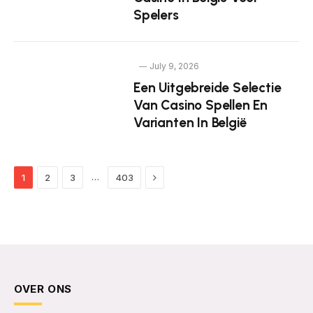
Spelers
July 9, 2026
Een Uitgebreide Selectie
Van Casino Spellen En
Varianten In België
Next
…
1
2
3
403
OVER ONS