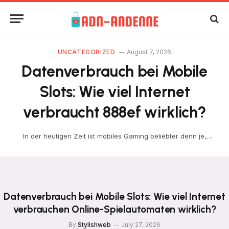
UNCATEGORIZED
August 7, 2026
Datenverbrauch bei Mobile
Slots: Wie viel Internet
verbraucht 888ef wirklich?
In der heutigen Zeit ist mobiles Gaming beliebter denn je,
insbesondere wenn es um Online-Slots geht. Viele…
Datenverbrauch bei Mobile Slots: Wie viel Internet
verbrauchen Online-Spielautomaten wirklich?
By
Stylishweb
July 27, 2026