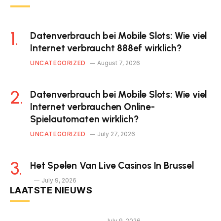
Datenverbrauch bei Mobile Slots: Wie viel
Internet verbraucht 888ef wirklich?
UNCATEGORIZED
August 7, 2026
Datenverbrauch bei Mobile Slots: Wie viel
Internet verbrauchen Online-
Spielautomaten wirklich?
UNCATEGORIZED
July 27, 2026
Het Spelen Van Live Casinos In Brussel
July 9, 2026
LAATSTE NIEUWS
July 9, 2026