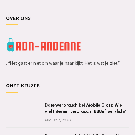
OVER ONS
. “Het gaat er niet om waar je naar kijkt. Het is wat je ziet.”
ONZE KEUZES
Datenverbrauch bei Mobile Slots: Wie
viel Internet verbraucht 888ef wirklich?
August 7, 2026