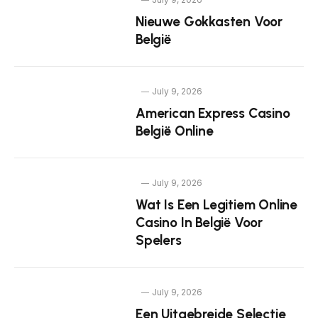
Nieuwe Gokkasten Voor
België
July 9, 2026
American Express Casino
België Online
July 9, 2026
Wat Is Een Legitiem Online
Casino In België Voor
Spelers
July 9, 2026
Een Uitgebreide Selectie