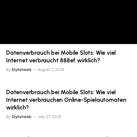
Datenverbrauch bei Mobile Slots: Wie viel
Internet verbraucht 888ef wirklich?
By
Stylishweb
August 7, 2026
Datenverbrauch bei Mobile Slots: Wie viel
Internet verbrauchen Online-Spielautomaten
wirklich?
By
Stylishweb
July 27, 2026