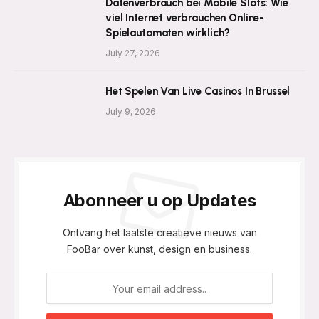
Datenverbrauch bei Mobile Slots: Wie
viel Internet verbrauchen Online-
Spielautomaten wirklich?
July 27, 2026
Het Spelen Van Live Casinos In Brussel
July 9, 2026
Abonneer u op Updates
Ontvang het laatste creatieve nieuws van
FooBar over kunst, design en business.