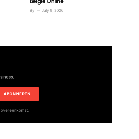
België Online
By
July 9, 2026
siness.
-overeenkomst.