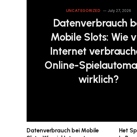
UNCATEGORIZED
July 27, 2026
Datenverbrauch b
Mobile Slots: Wie v
Internet verbrauc
Online-Spielautoma
wirklich?
Datenverbrauch bei Mobile
Het Sp