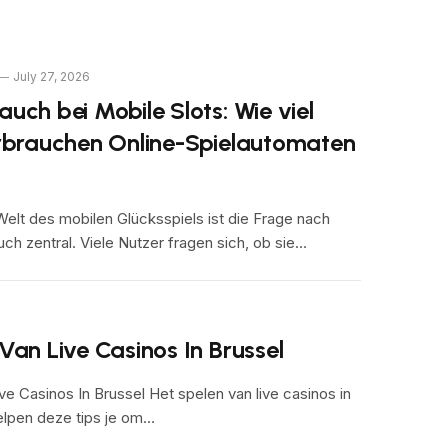
July 27, 2026
uch bei Mobile Slots: Wie viel
erbrauchen Online-Spielautomaten
elt des mobilen Glücksspiels ist die Frage nach
h zentral. Viele Nutzer fragen sich, ob sie…
Van Live Casinos In Brussel
ve Casinos In Brussel Het spelen van live casinos in
helpen deze tips je om…