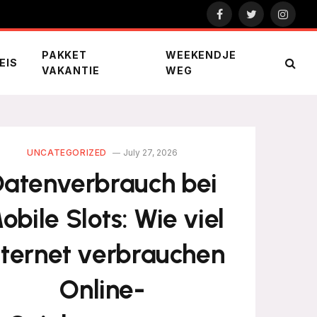
Facebook
Twitter
Instagr
PAKKET
WEEKENDJE
EIS
VAKANTIE
WEG
UNCATEGORIZED
July 27, 2026
Datenverbrauch bei
obile Slots: Wie viel
nternet verbrauchen
Online-