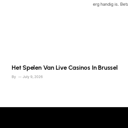
erg handig is. Bet
Het Spelen Van Live Casinos In Brussel
By
July 9, 2026