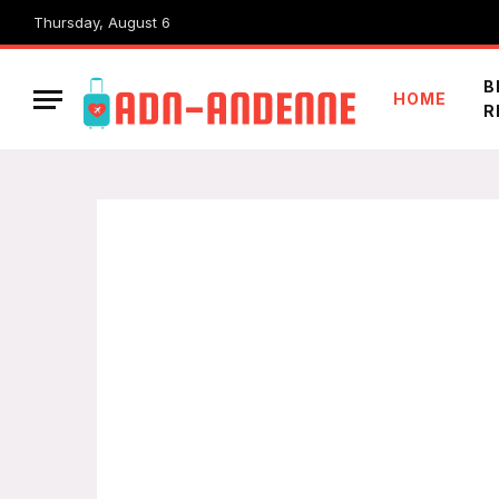
Thursday, August 6
B
HOME
R