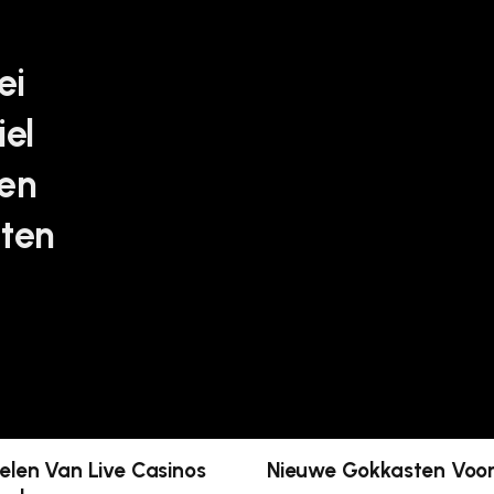
ei
iel
hen
ten
elen Van Live Casinos
Nieuwe Gokkasten Voor 