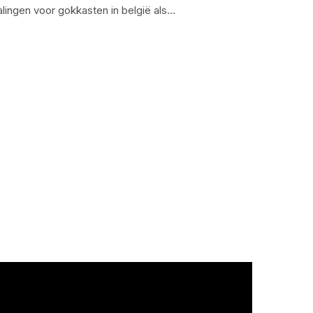
alingen voor gokkasten in belgië als…