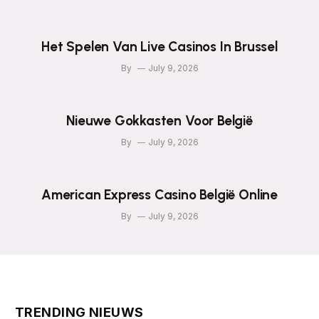
Het Spelen Van Live Casinos In Brussel
By
July 9, 2026
Nieuwe Gokkasten Voor België
By
July 9, 2026
American Express Casino België Online
By
July 9, 2026
TRENDING NIEUWS