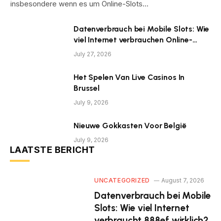
insbesondere wenn es um Online-Slots…
Datenverbrauch bei Mobile Slots: Wie
viel Internet verbrauchen Online-
Spielautomaten wirklich?
July 27, 2026
Het Spelen Van Live Casinos In
Brussel
July 9, 2026
Nieuwe Gokkasten Voor België
July 9, 2026
LAATSTE BERICHT
UNCATEGORIZED
August 7, 2026
Datenverbrauch bei Mobile
Slots: Wie viel Internet
verbraucht 888ef wirklich?