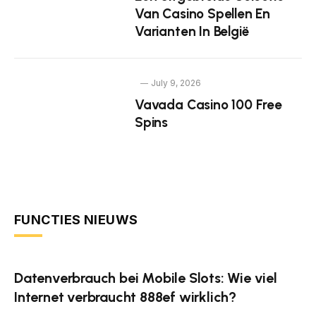
Van Casino Spellen En
Varianten In België
July 9, 2026
Vavada Casino 100 Free
Spins
FUNCTIES NIEUWS
Datenverbrauch bei Mobile Slots: Wie viel
Internet verbraucht 888ef wirklich?