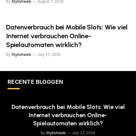
By
Stylishweb
August 7, 2026
Datenverbrauch bei Mobile Slots: Wie viel
Internet verbrauchen Online-
Spielautomaten wirklich?
By
Stylishweb
July 27, 2026
RECENTE BLOGGEN
Datenverbrauch bei Mobile Slots: Wie viel
Internet verbrauchen Online-
Spielautomaten wirklich?
By
Stylishweb
July 27, 2026