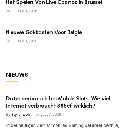
Het Spelen Van Live Casinos In Brussel
By
July 9, 2026
Nieuwe Gokkasten Voor België
By
July 9, 2026
NIEUWS
Datenverbrauch bei Mobile Slots: Wie viel
Internet verbraucht 888ef wirklich?
By
Stylishweb
August 7, 2026
In der heutigen Zeit ist mobiles Gaming beliebter denn je,