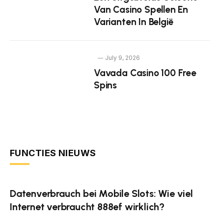
Van Casino Spellen En
Varianten In België
July 9, 2026
Vavada Casino 100 Free
Spins
FUNCTIES NIEUWS
Datenverbrauch bei Mobile Slots: Wie viel
Internet verbraucht 888ef wirklich?