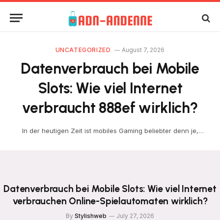
UNCATEGORIZED
August 7, 2026
Datenverbrauch bei Mobile
Slots: Wie viel Internet
verbraucht 888ef wirklich?
In der heutigen Zeit ist mobiles Gaming beliebter denn je,
insbesondere wenn es um Online-Slots geht. Viele…
Datenverbrauch bei Mobile Slots: Wie viel Internet
verbrauchen Online-Spielautomaten wirklich?
By
Stylishweb
July 27, 2026