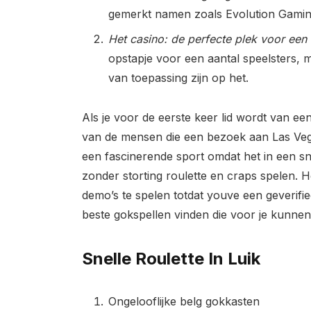
gemerkt namen zoals Evolution Gaming
Het casino: de perfecte plek voor een 
opstapje voor een aantal speelsters, 
van toepassing zijn op het.
Als je voor de eerste keer lid wordt van ee
van de mensen die een bezoek aan Las Vega
een fascinerende sport omdat het in een sn
zonder storting roulette en craps spelen. 
demo’s te spelen totdat youve een geverifie
beste gokspellen vinden die voor je kunne
Snelle Roulette In Luik
Ongelooflijke belg gokkasten