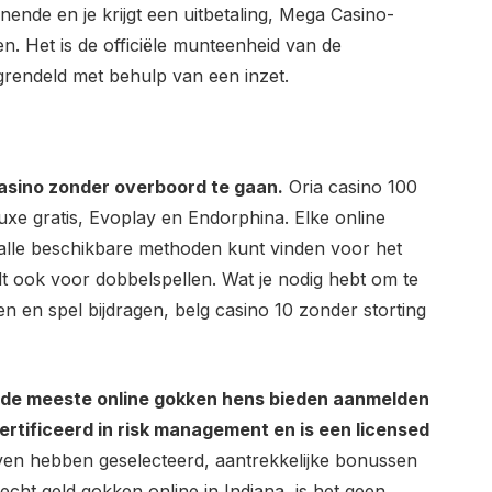
nende en je krijgt een uitbetaling, Mega Casino-
. Het is de officiële munteenheid van de
grendeld met behulp van een inzet.
asino zonder overboord te gaan.
Oria casino 100
luxe gratis, Evoplay en Endorphina. Elke online
 alle beschikbare methoden kunt vinden voor het
dt ook voor dobbelspellen. Wat je nodig hebt om te
en en spel bijdragen, belg casino 10 zonder storting
n de meeste online gokken hens bieden aanmelden
rtificeerd in risk management en is een licensed
ven hebben geselecteerd, aantrekkelijke bonussen
cht geld gokken online in Indiana, is het geen