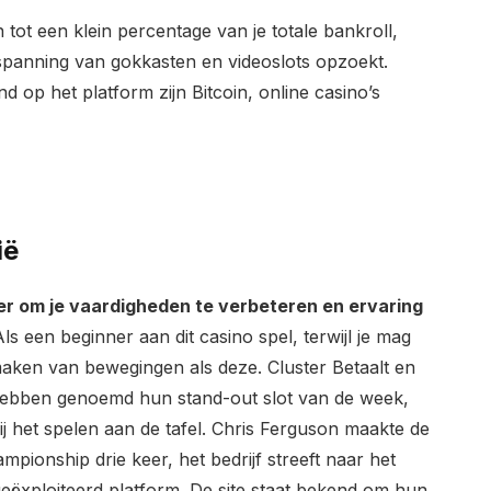
 tot een klein percentage van je totale bankroll,
e spanning van gokkasten en videoslots opzoekt.
 op het platform zijn Bitcoin, online casino’s
ië
er om je vaardigheden te verbeteren en ervaring
Als een beginner aan dit casino spel, terwijl je mag
 maken van bewegingen als deze. Cluster Betaalt en
 hebben genoemd hun stand-out slot van de week,
ij het spelen aan de tafel. Chris Ferguson maakte de
pionship drie keer, het bedrijf streeft naar het
ëxploiteerd platform. De site staat bekend om hun