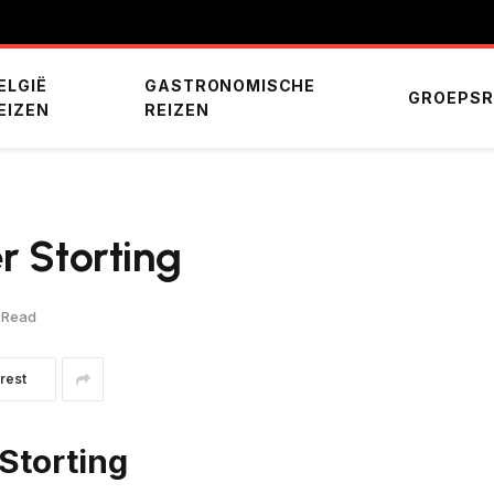
ELGIË
GASTRONOMISCHE
GROEPSR
EIZEN
REIZEN
r Storting
 Read
rest
Storting