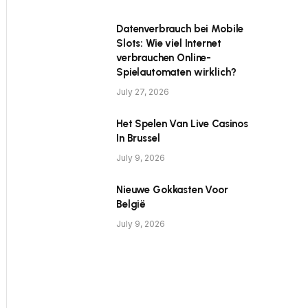
Datenverbrauch bei Mobile
Slots: Wie viel Internet
verbrauchen Online-
Spielautomaten wirklich?
July 27, 2026
Het Spelen Van Live Casinos
In Brussel
July 9, 2026
Nieuwe Gokkasten Voor
België
July 9, 2026