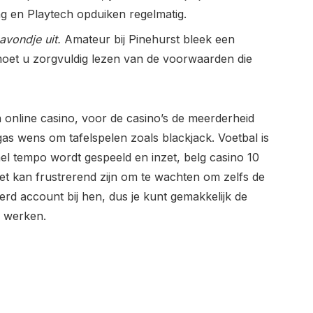
 en Playtech opduiken regelmatig.
avondje uit.
Amateur bij Pinehurst bleek een
moet u zorgvuldig lezen van de voorwaarden die
n online casino, voor de casino’s de meerderheid
s wens om tafelspelen zoals blackjack. Voetbal is
el tempo wordt gespeeld en inzet, belg casino 10
Het kan frustrerend zijn om te wachten om zelfs de
erd account bij hen, dus je kunt gemakkelijk de
n werken.