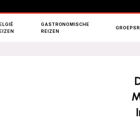
ELGIË
GASTRONOMISCHE
GROEPSR
EIZEN
REIZEN
M