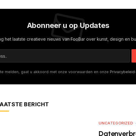
Abonneer u op Updates
g het laatste creatieve nieuws van FooBar over kunst, design en bu
te melden, gaat u akkoord met onze voorwaarden en onze
Privacybeleid
LAATSTE BERICHT
UNCATEGORIZED
Datenverbra