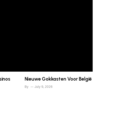
sinos
Nieuwe Gokkasten Voor België
By
July 9, 2026