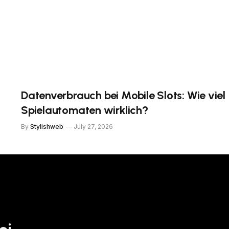
Datenverbrauch bei Mobile Slots: Wie viel
Spielautomaten wirklich?
By
Stylishweb
July 27, 2026