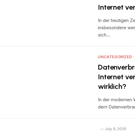
Internet ve
In der heutigen Ze
insbesondere wenn
sich…
UNCATEGORIZED
Datenverbra
Internet v
wirklich?
In der modernen W
dem Datenverbrauc
July 9, 2026