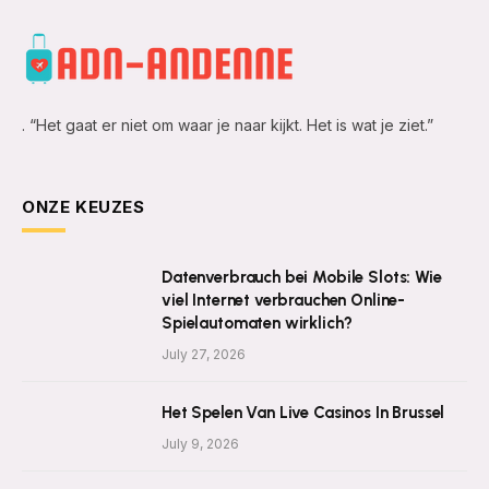
. “Het gaat er niet om waar je naar kijkt. Het is wat je ziet.”
ONZE KEUZES
Datenverbrauch bei Mobile Slots: Wie
viel Internet verbrauchen Online-
Spielautomaten wirklich?
July 27, 2026
Het Spelen Van Live Casinos In Brussel
July 9, 2026