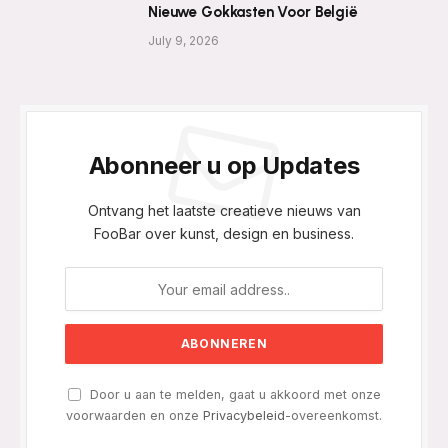
Nieuwe Gokkasten Voor België
July 9, 2026
Abonneer u op Updates
Ontvang het laatste creatieve nieuws van
FooBar over kunst, design en business.
Door u aan te melden, gaat u akkoord met onze
voorwaarden en onze
Privacybeleid
-overeenkomst.