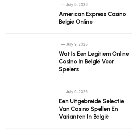
July 9, 2026
American Express Casino
België Online
July 9, 2026
Wat Is Een Legitiem Online
Casino In België Voor
Spelers
July 9, 2026
Een Uitgebreide Selectie
Van Casino Spellen En
Varianten In België