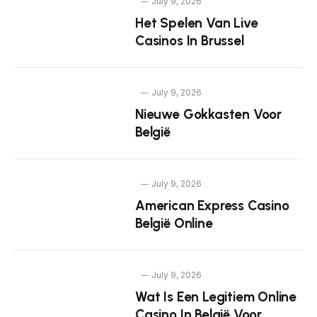
July 9, 2026
Het Spelen Van Live
Casinos In Brussel
July 9, 2026
Nieuwe Gokkasten Voor
België
July 9, 2026
American Express Casino
België Online
July 9, 2026
Wat Is Een Legitiem Online
Casino In België Voor