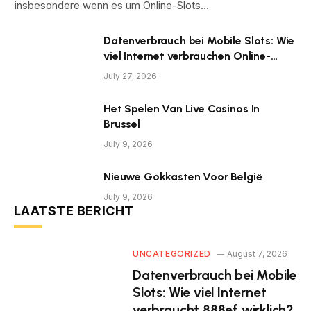
insbesondere wenn es um Online-Slots…
Datenverbrauch bei Mobile Slots: Wie
viel Internet verbrauchen Online-
Spielautomaten wirklich?
July 27, 2026
Het Spelen Van Live Casinos In
Brussel
July 9, 2026
Nieuwe Gokkasten Voor België
July 9, 2026
LAATSTE BERICHT
UNCATEGORIZED
August 7, 2026
Datenverbrauch bei Mobile
Slots: Wie viel Internet
verbraucht 888ef wirklich?