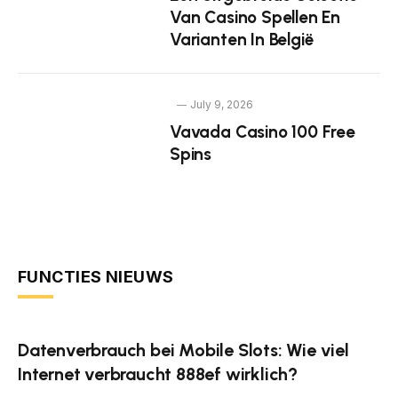
Van Casino Spellen En
Varianten In België
July 9, 2026
Vavada Casino 100 Free
Spins
FUNCTIES NIEUWS
Datenverbrauch bei Mobile Slots: Wie viel
Internet verbraucht 888ef wirklich?