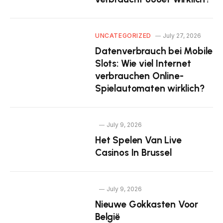
UNCATEGORIZED
July 27, 2026
Datenverbrauch bei Mobile
Slots: Wie viel Internet
verbrauchen Online-
Spielautomaten wirklich?
July 9, 2026
Het Spelen Van Live
Casinos In Brussel
July 9, 2026
Nieuwe Gokkasten Voor
België