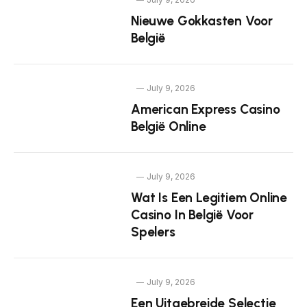
Nieuwe Gokkasten Voor
België
July 9, 2026
American Express Casino
België Online
July 9, 2026
Wat Is Een Legitiem Online
Casino In België Voor
Spelers
July 9, 2026
Een Uitgebreide Selectie