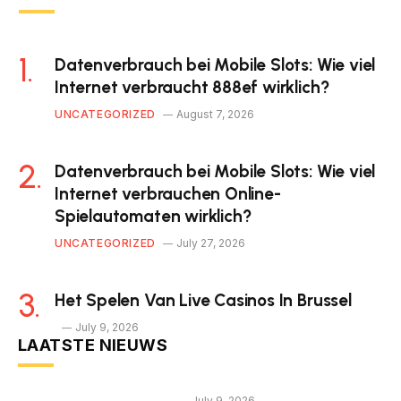
Datenverbrauch bei Mobile Slots: Wie viel
Internet verbraucht 888ef wirklich?
UNCATEGORIZED
August 7, 2026
Datenverbrauch bei Mobile Slots: Wie viel
Internet verbrauchen Online-
Spielautomaten wirklich?
UNCATEGORIZED
July 27, 2026
Het Spelen Van Live Casinos In Brussel
July 9, 2026
LAATSTE NIEUWS
July 9, 2026