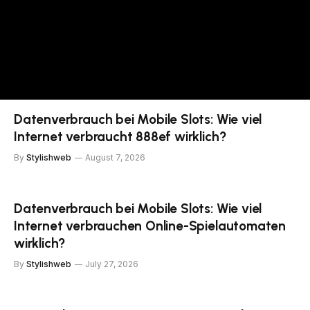
Datenverbrauch bei Mobile Slots: Wie viel
Internet verbraucht 888ef wirklich?
By
Stylishweb
August 7, 2026
Datenverbrauch bei Mobile Slots: Wie viel
Internet verbrauchen Online-Spielautomaten
wirklich?
By
Stylishweb
July 27, 2026