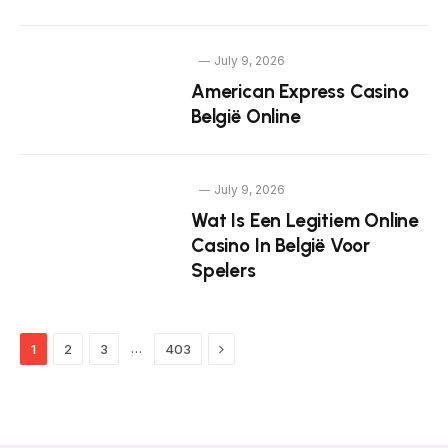
July 9, 2026
American Express Casino
België Online
July 9, 2026
Wat Is Een Legitiem Online
Casino In België Voor
Spelers
Next
…
1
2
3
403