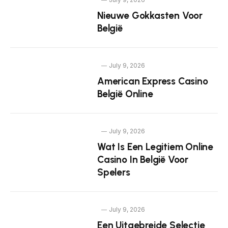
Nieuwe Gokkasten Voor
België
July 9, 2026
American Express Casino
België Online
July 9, 2026
Wat Is Een Legitiem Online
Casino In België Voor
Spelers
July 9, 2026
Een Uitgebreide Selectie