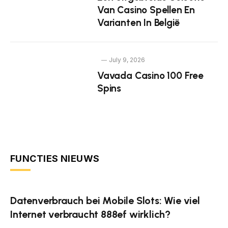
Van Casino Spellen En
Varianten In België
July 9, 2026
Vavada Casino 100 Free
Spins
FUNCTIES NIEUWS
Datenverbrauch bei Mobile Slots: Wie viel
Internet verbraucht 888ef wirklich?