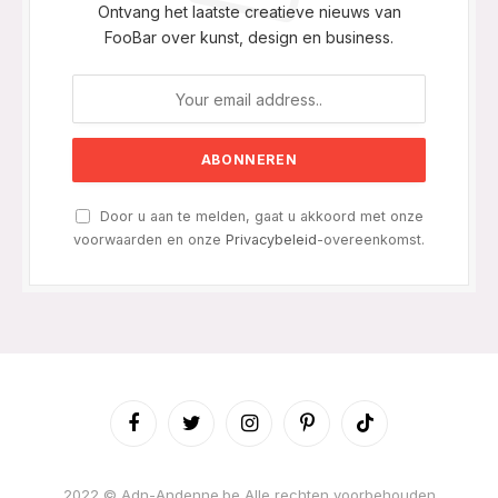
Ontvang het laatste creatieve nieuws van
FooBar over kunst, design en business.
Door u aan te melden, gaat u akkoord met onze
voorwaarden en onze
Privacybeleid
-overeenkomst.
Facebook
Twitter
Instagram
Pinterest
TikTok
2022 © Adn-Andenne.be Alle rechten voorbehouden