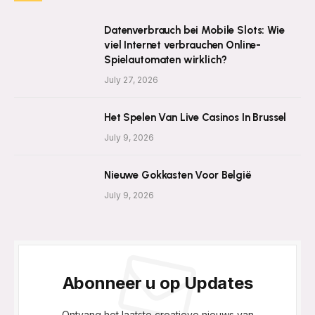
Datenverbrauch bei Mobile Slots: Wie
viel Internet verbrauchen Online-
Spielautomaten wirklich?
July 27, 2026
Het Spelen Van Live Casinos In Brussel
July 9, 2026
Nieuwe Gokkasten Voor België
July 9, 2026
Abonneer u op Updates
Ontvang het laatste creatieve nieuws van