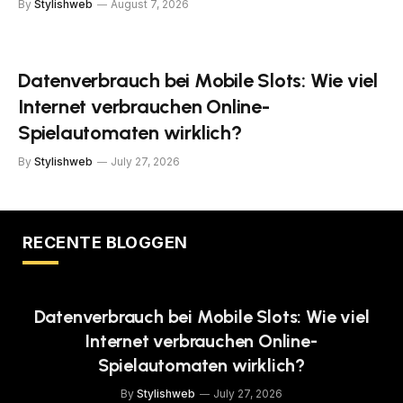
By
Stylishweb
August 7, 2026
Datenverbrauch bei Mobile Slots: Wie viel
Internet verbrauchen Online-
Spielautomaten wirklich?
By
Stylishweb
July 27, 2026
RECENTE BLOGGEN
Datenverbrauch bei Mobile Slots: Wie viel
Internet verbrauchen Online-
Spielautomaten wirklich?
By
Stylishweb
July 27, 2026