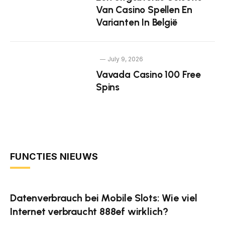
Van Casino Spellen En
Varianten In België
July 9, 2026
Vavada Casino 100 Free
Spins
FUNCTIES NIEUWS
Datenverbrauch bei Mobile Slots: Wie viel
Internet verbraucht 888ef wirklich?