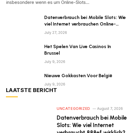
insbesondere wenn es um Online-Slots…
Datenverbrauch bei Mobile Slots: Wie
viel Internet verbrauchen Online-
Spielautomaten wirklich?
July 27, 2026
Het Spelen Van Live Casinos In
Brussel
July 9, 2026
Nieuwe Gokkasten Voor België
July 9, 2026
LAATSTE BERICHT
UNCATEGORIZED
August 7, 2026
Datenverbrauch bei Mobile
Slots: Wie viel Internet
verbraucht 888ef wirklich?