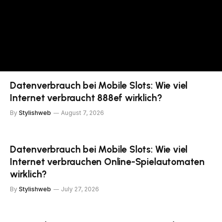
Datenverbrauch bei Mobile Slots: Wie viel
Internet verbraucht 888ef wirklich?
By
Stylishweb
August 7, 2026
Datenverbrauch bei Mobile Slots: Wie viel
Internet verbrauchen Online-Spielautomaten
wirklich?
By
Stylishweb
July 27, 2026