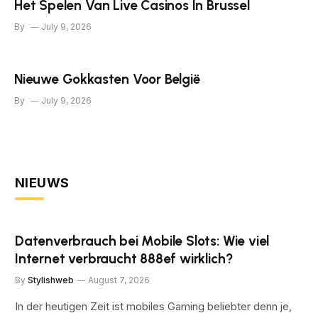
Het Spelen Van Live Casinos In Brussel
By
July 9, 2026
Nieuwe Gokkasten Voor België
By
July 9, 2026
NIEUWS
Datenverbrauch bei Mobile Slots: Wie viel
Internet verbraucht 888ef wirklich?
By
Stylishweb
August 7, 2026
In der heutigen Zeit ist mobiles Gaming beliebter denn je,