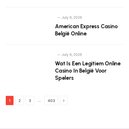
July 9, 2026
American Express Casino
België Online
July 9, 2026
Wat Is Een Legitiem Online
Casino In België Voor
Spelers
Next
…
1
2
3
403