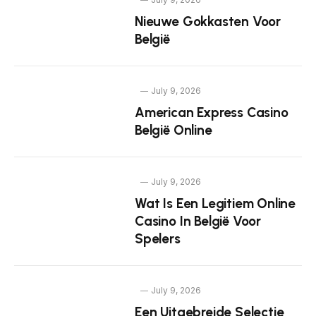
Nieuwe Gokkasten Voor
België
July 9, 2026
American Express Casino
België Online
July 9, 2026
Wat Is Een Legitiem Online
Casino In België Voor
Spelers
July 9, 2026
Een Uitgebreide Selectie