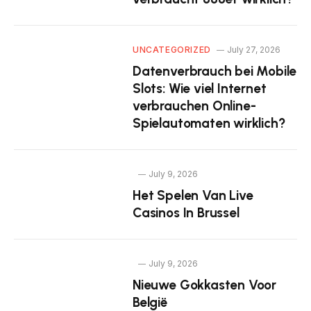
UNCATEGORIZED
July 27, 2026
Datenverbrauch bei Mobile
Slots: Wie viel Internet
verbrauchen Online-
Spielautomaten wirklich?
July 9, 2026
Het Spelen Van Live
Casinos In Brussel
July 9, 2026
Nieuwe Gokkasten Voor
België