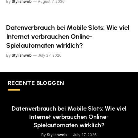
By
Stylishweb
August 7, 2026
Datenverbrauch bei Mobile Slots: Wie viel
Internet verbrauchen Online-
Spielautomaten wirklich?
By
Stylishweb
July 27, 2026
RECENTE BLOGGEN
Datenverbrauch bei Mobile Slots: Wie viel
Internet verbrauchen Online-
Spielautomaten wirklich?
By
Stylishweb
July 27, 2026