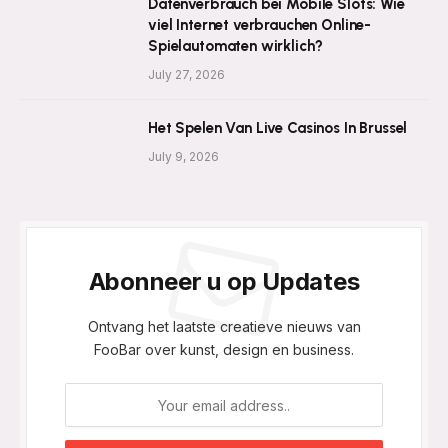
Datenverbrauch bei Mobile Slots: Wie
viel Internet verbrauchen Online-
Spielautomaten wirklich?
July 27, 2026
Het Spelen Van Live Casinos In Brussel
July 9, 2026
Abonneer u op Updates
Ontvang het laatste creatieve nieuws van
FooBar over kunst, design en business.