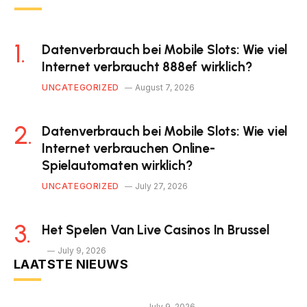
Datenverbrauch bei Mobile Slots: Wie viel
Internet verbraucht 888ef wirklich?
UNCATEGORIZED
August 7, 2026
Datenverbrauch bei Mobile Slots: Wie viel
Internet verbrauchen Online-
Spielautomaten wirklich?
UNCATEGORIZED
July 27, 2026
Het Spelen Van Live Casinos In Brussel
July 9, 2026
LAATSTE NIEUWS
July 9, 2026