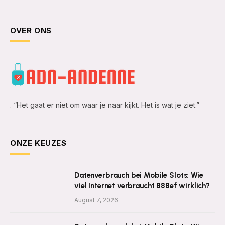
OVER ONS
. “Het gaat er niet om waar je naar kijkt. Het is wat je ziet.”
ONZE KEUZES
Datenverbrauch bei Mobile Slots: Wie
viel Internet verbraucht 888ef wirklich?
August 7, 2026