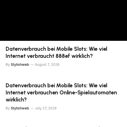
Datenverbrauch bei Mobile Slots: Wie viel
Internet verbraucht 888ef wirklich?
By
Stylishweb
August 7, 2026
Datenverbrauch bei Mobile Slots: Wie viel
Internet verbrauchen Online-Spielautomaten
wirklich?
By
Stylishweb
July 27, 2026