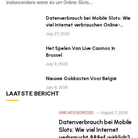
insbesondere wenn es um Online-Slots…
Datenverbrauch bei Mobile Slots: Wie
viel Internet verbrauchen Online-
Spielautomaten wirklich?
July 27, 2026
Het Spelen Van Live Casinos In
Brussel
July 9, 2026
Nieuwe Gokkasten Voor België
July 9, 2026
LAATSTE BERICHT
UNCATEGORIZED
August 7, 2026
Datenverbrauch bei Mobile
Slots: Wie viel Internet
verbraucht 888ef wirklich?