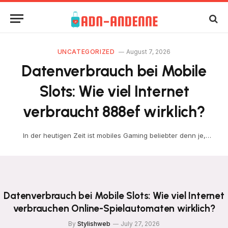
UNCATEGORIZED
August 7, 2026
Datenverbrauch bei Mobile
Slots: Wie viel Internet
verbraucht 888ef wirklich?
In der heutigen Zeit ist mobiles Gaming beliebter denn je,
insbesondere wenn es um Online-Slots geht. Viele…
Datenverbrauch bei Mobile Slots: Wie viel Internet
verbrauchen Online-Spielautomaten wirklich?
By
Stylishweb
July 27, 2026