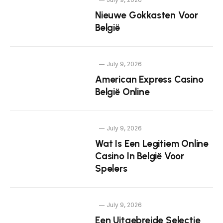
Nieuwe Gokkasten Voor
België
July 9, 2026
American Express Casino
België Online
July 9, 2026
Wat Is Een Legitiem Online
Casino In België Voor
Spelers
July 9, 2026
Een Uitgebreide Selectie