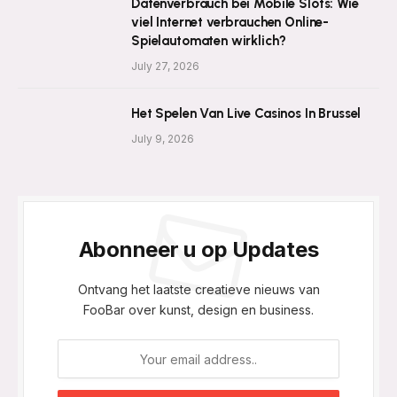
Datenverbrauch bei Mobile Slots: Wie
viel Internet verbrauchen Online-
Spielautomaten wirklich?
July 27, 2026
Het Spelen Van Live Casinos In Brussel
July 9, 2026
Abonneer u op Updates
Ontvang het laatste creatieve nieuws van
FooBar over kunst, design en business.