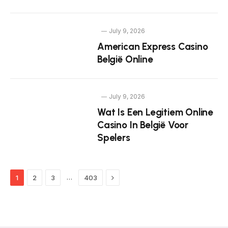
July 9, 2026
American Express Casino
België Online
July 9, 2026
Wat Is Een Legitiem Online
Casino In België Voor
Spelers
Next
…
1
2
3
403