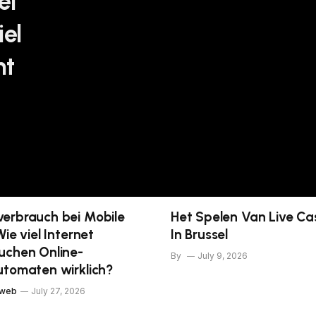
ei
iel
ht
erbrauch bei Mobile
Het Spelen Van Live Ca
Wie viel Internet
In Brussel
uchen Online-
By
July 9, 2026
utomaten wirklich?
hweb
July 27, 2026