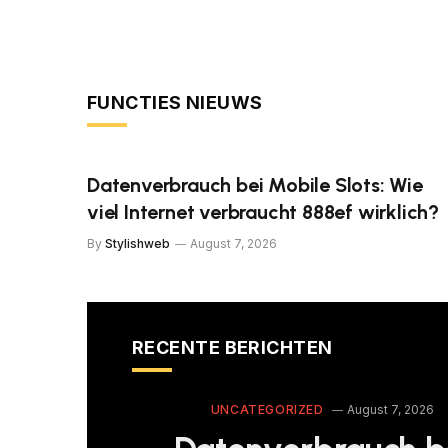
FUNCTIES NIEUWS
Datenverbrauch bei Mobile Slots: Wie
viel Internet verbraucht 888ef wirklich?
By
Stylishweb
August 7, 2026
RECENTE BERICHTEN
UNCATEGORIZED
August 7, 2026