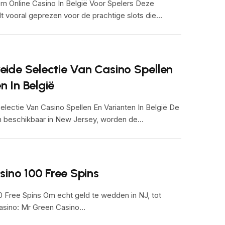
em Online Casino In België Voor Spelers Deze
t vooral geprezen voor de prachtige slots die…
eide Selectie Van Casino Spellen
n In België
electie Van Casino Spellen En Varianten In België De
jn beschikbaar in New Jersey, worden de…
ino 100 Free Spins
 Free Spins Om echt geld te wedden in NJ, tot
asino: Mr Green Casino…