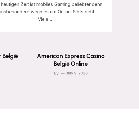
r heutigen Zeit ist mobiles Gaming beliebter denn
, insbesondere wenn es um Online-Slots geht.
Viele…
 België
American Express Casino
België Online
By
July 9, 2026