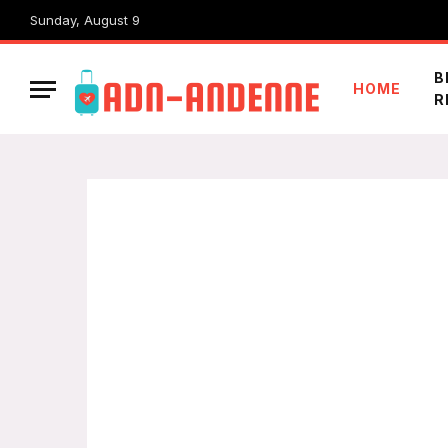
Sunday, August 9
B
HOME
R