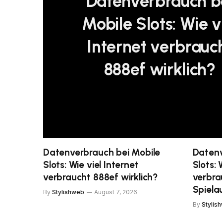
Datenverbrauch b
Mobile Slots: Wie v
Internet verbrauc
888ef wirklich?
Datenverbrauch bei Mobile
Datenv
Slots: Wie viel Internet
Slots: 
verbraucht 888ef wirklich?
verbra
Spiela
By
Stylishweb
August 7, 2026
By
Stylis