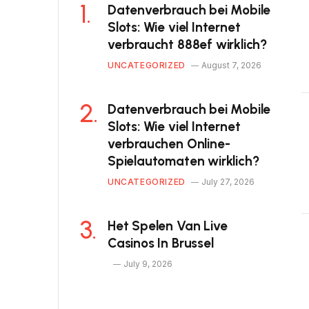
Datenverbrauch bei Mobile
Slots: Wie viel Internet
verbraucht 888ef wirklich?
UNCATEGORIZED
August 7, 2026
Datenverbrauch bei Mobile
Slots: Wie viel Internet
verbrauchen Online-
Spielautomaten wirklich?
UNCATEGORIZED
July 27, 2026
Het Spelen Van Live
Casinos In Brussel
July 9, 2026