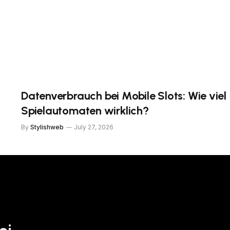
Datenverbrauch bei Mobile Slots: Wie viel
Spielautomaten wirklich?
By
Stylishweb
July 27, 2026