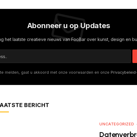
Abonneer u op Updates
g het laatste creatieve nieuws van FooBar over kunst, design en bu
te melden, gaat u akkoord met onze voorwaarden en onze
Privacybeleid
LAATSTE BERICHT
UNCATEGORIZED
Datenverbra