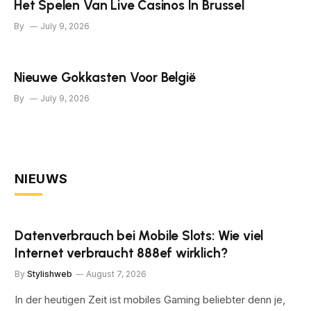
Het Spelen Van Live Casinos In Brussel
By
July 9, 2026
Nieuwe Gokkasten Voor België
By
July 9, 2026
NIEUWS
Datenverbrauch bei Mobile Slots: Wie viel
Internet verbraucht 888ef wirklich?
By
Stylishweb
August 7, 2026
In der heutigen Zeit ist mobiles Gaming beliebter denn je,