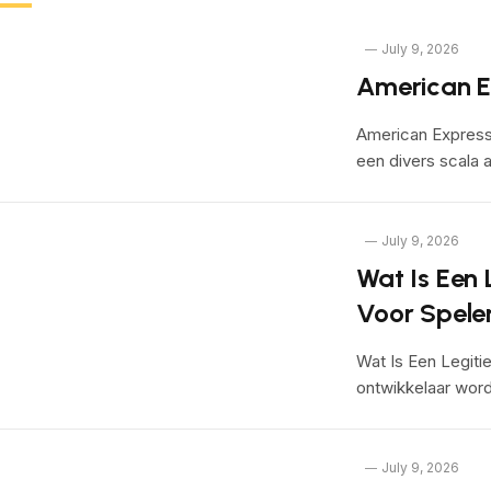
July 9, 2026
American Ex
American Express
een divers scala
July 9, 2026
Wat Is Een 
Voor Spele
Wat Is Een Legiti
ontwikkelaar word
July 9, 2026