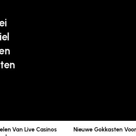
ei
iel
hen
ten
elen Van Live Casinos
Nieuwe Gokkasten Voor 