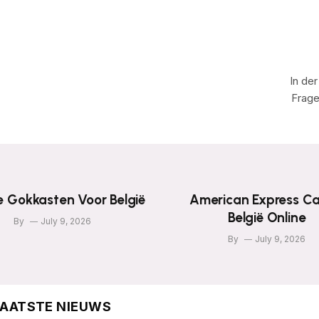
In de
Frage
 Gokkasten Voor België
American Express Ca
België Online
By
July 9, 2026
By
July 9, 2026
LAATSTE NIEUWS