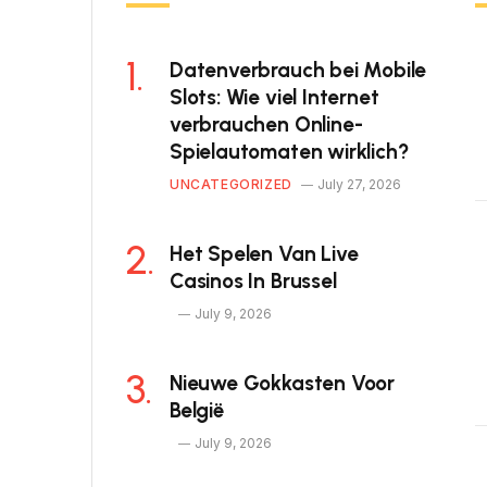
Datenverbrauch bei Mobile
Slots: Wie viel Internet
verbrauchen Online-
Spielautomaten wirklich?
UNCATEGORIZED
July 27, 2026
Het Spelen Van Live
Casinos In Brussel
July 9, 2026
Nieuwe Gokkasten Voor
België
July 9, 2026