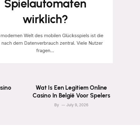
Spielautomaten
wirklich?
r modernen Welt des mobilen Glücksspiels ist die
 nach dem Datenverbrauch zentral. Viele Nutzer
fragen…
sino
Wat Is Een Legitiem Online
Casino In België Voor Spelers
By
July 9, 2026