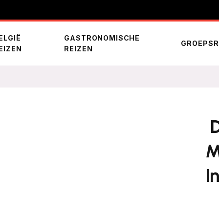
ELGIË
GASTRONOMISCHE
GROEPSR
EIZEN
REIZEN
M
I