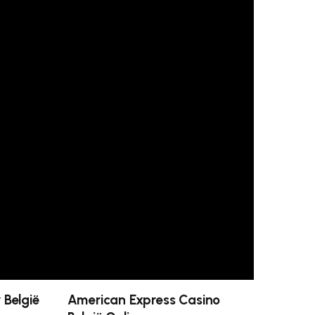
België
American Express Casino