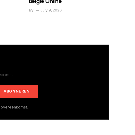
België Online
By
July 9, 2026
siness.
-overeenkomst.