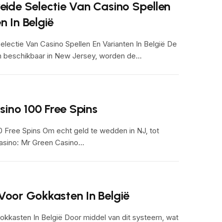
eide Selectie Van Casino Spellen
n In België
electie Van Casino Spellen En Varianten In België De
jn beschikbaar in New Jersey, worden de…
ino 100 Free Spins
 Free Spins Om echt geld te wedden in NJ, tot
asino: Mr Green Casino…
Voor Gokkasten In België
okkasten In België Door middel van dit systeem, wat