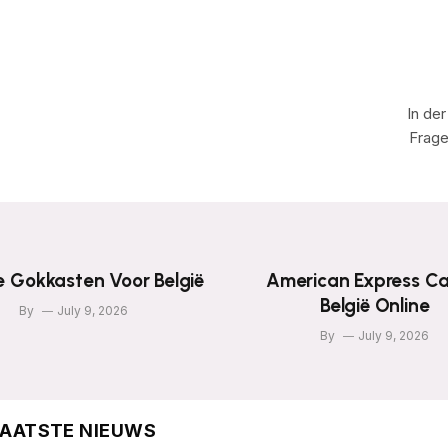
In de
Frage
 Gokkasten Voor België
American Express Ca
België Online
By
July 9, 2026
By
July 9, 2026
LAATSTE NIEUWS