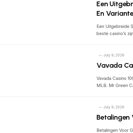
Een Uitgebr
En Variante
Een Uitgebreide S
beste casino’s zi
July 9, 2026
Vavada Cas
Vavada Casino 100
MLB. Mr Green C
July 9, 2026
Betalingen 
Betalingen Voor G