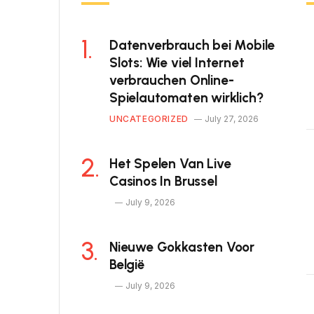
Datenverbrauch bei Mobile
Slots: Wie viel Internet
verbrauchen Online-
Spielautomaten wirklich?
UNCATEGORIZED
July 27, 2026
Het Spelen Van Live
Casinos In Brussel
July 9, 2026
Nieuwe Gokkasten Voor
België
July 9, 2026