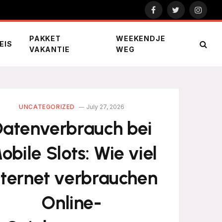
Facebook
Twitter
Instagr
PAKKET
WEEKENDJE
EIS
VAKANTIE
WEG
UNCATEGORIZED
July 27, 2026
Datenverbrauch bei
obile Slots: Wie viel
nternet verbrauchen
Online-