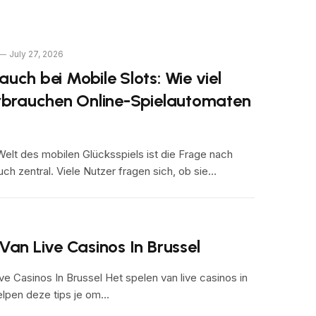
July 27, 2026
uch bei Mobile Slots: Wie viel
erbrauchen Online-Spielautomaten
elt des mobilen Glücksspiels ist die Frage nach
h zentral. Viele Nutzer fragen sich, ob sie…
Van Live Casinos In Brussel
ve Casinos In Brussel Het spelen van live casinos in
helpen deze tips je om…