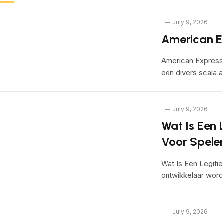
July 9, 2026
American Ex
American Express
een divers scala
July 9, 2026
Wat Is Een 
Voor Spele
Wat Is Een Legiti
ontwikkelaar word
July 9, 2026