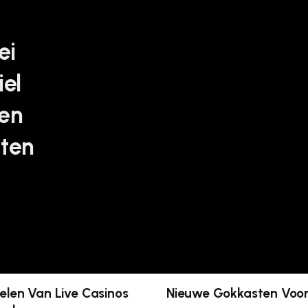
ei
iel
hen
ten
elen Van Live Casinos
Nieuwe Gokkasten Voor 