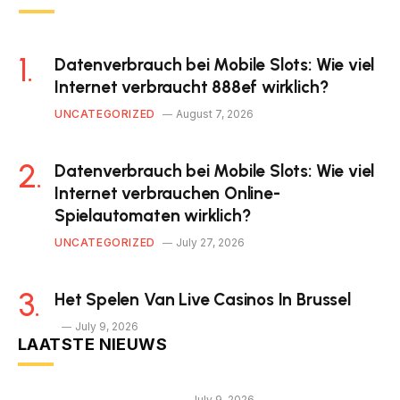
Datenverbrauch bei Mobile Slots: Wie viel
Internet verbraucht 888ef wirklich?
UNCATEGORIZED
August 7, 2026
Datenverbrauch bei Mobile Slots: Wie viel
Internet verbrauchen Online-
Spielautomaten wirklich?
UNCATEGORIZED
July 27, 2026
Het Spelen Van Live Casinos In Brussel
July 9, 2026
LAATSTE NIEUWS
July 9, 2026