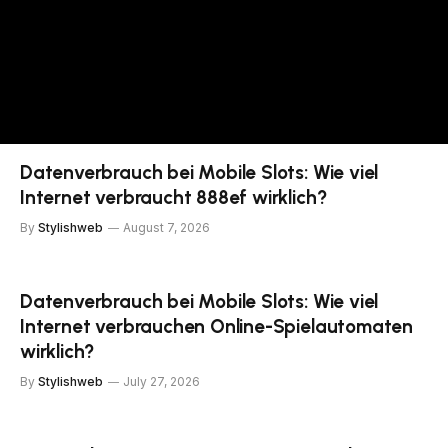
Datenverbrauch bei Mobile Slots: Wie viel
Internet verbraucht 888ef wirklich?
By
Stylishweb
August 7, 2026
Datenverbrauch bei Mobile Slots: Wie viel
Internet verbrauchen Online-Spielautomaten
wirklich?
By
Stylishweb
July 27, 2026